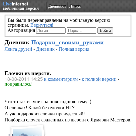
Live
Internet
Дневники
Личка
мобильная версия
Вы были перенаправлены на мобильную версию
страницы.
Вернуться!
Авторизация
Дневник
Подарки_своими_руками
Лента друзей
-
Дневник
-
Полная версия
Елочки из шерсти.
18-08-2011 14:25
к комментариям
-
к полной версии
-
понравилось!
Что то так и тянет на новогоднюю тему: )
О елочках! Какой без елочки НГ?
А уж подарок из елочки пречудесный!
Подборка елочек сваленных из шерсти с Ярмарки Мастеров.