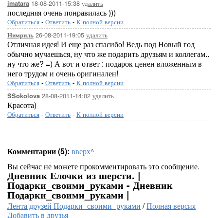
18-08-2011-15:38
удалить
imatara
последняя очень понравилась )))
Обратиться
-
Ответить
-
К полной версии
26-08-2011-19:05
удалить
Нимриль
Отличная идея! И еще раз спасибо! Ведь под Новый год
обычно мучаешься, ну что же подарить друзьям и коллегам..
ну что же? =) А вот и ответ : подарок ценен вложенным в
него трудом и очень оригинален!
Обратиться
-
Ответить
-
К полной версии
28-08-2011-14:02
удалить
SSokolova
Красота)
Обратиться
-
Ответить
-
К полной версии
Комментарии (5):
вверх^
Вы сейчас не можете прокомментировать это сообщение.
Дневник Елочки из шерсти. |
Подарки_своими_руками - Дневник
Подарки_своими_руками |
Лента друзей Подарки_своими_руками
/
Полная версия
Добавить в друзья