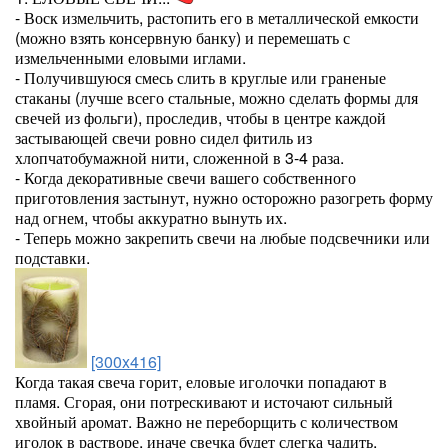
- Воск измельчить, растопить его в металлической емкости
(можно взять консервную банку) и перемешать с
измельченными еловыми иглами.
- Получившуюся смесь слить в круглые или граненые
стаканы (лучше всего стальные, можно сделать формы для
свечей из фольги), проследив, чтобы в центре каждой
застывающей свечи ровно сидел фитиль из
хлопчатобумажной нити, сложенной в 3-4 раза.
- Когда декоративные свечи вашего собственного
приготовления застынут, нужно осторожно разогреть форму
над огнем, чтобы аккуратно вынуть их.
- Теперь можно закрепить свечи на любые подсвечники или
подставки.
[300x416]
Когда такая свеча горит, еловые иголочки попадают в
пламя. Сгорая, они потрескивают и источают сильный
хвойный аромат. Важно не переборщить с количеством
иголок в растворе, иначе свечка будет слегка чадить.