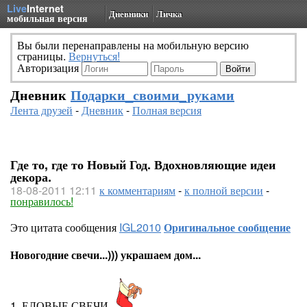
Live
Internet
Дневники
Личка
мобильная версия
Вы были перенаправлены на мобильную версию
страницы.
Вернуться!
Авторизация
Дневник
Подарки_своими_руками
Лента друзей
-
Дневник
-
Полная версия
Где то, где то Новый Год. Вдохновляющие идеи
декора.
18-08-2011 12:11
к комментариям
-
к полной версии
-
понравилось!
Это цитата сообщения
IGL2010
Оригинальное сообщение
Новогодние свечи...))) украшаем дом...
1. ЕЛОВЫЕ СВЕЧИ...