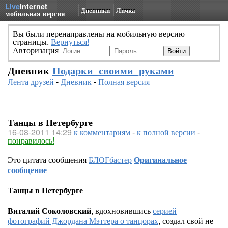
Live
Internet
Дневники
Личка
мобильная версия
Вы были перенаправлены на мобильную версию
страницы.
Вернуться!
Авторизация
Дневник
Подарки_своими_руками
Лента друзей
-
Дневник
-
Полная версия
Танцы в Петербурге
16-08-2011 14:29
к комментариям
-
к полной версии
-
понравилось!
Это цитата сообщения
БЛОГбастер
Оригинальное
сообщение
Танцы в Петербурге
Виталий Соколовский
, вдохновившись
серией
фотографий Джордана Мэттера о танцорах
, создал свой не