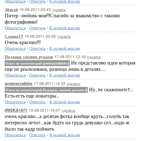
Обратиться
-
Ответить
-
К полной версии
16-08-2011-20:43
удалить
Абигай
Питер -любовь моя!!!Спасибо за знакомство с такими
фотографиями!
Обратиться
-
Ответить
-
К полной версии
16-08-2011-20:45
удалить
Славка17
Очень красиво!!!
Обратиться
-
Ответить
-
К полной версии
17-08-2011-12:16
удалить
Подарки_своими_руками
Не представляю идеи которая
Ответ на комментарий greenscrabble
#
еще не реализована, разница лишь в деталях....
Обратиться
-
Ответить
-
К полной версии
17-08-2011-14:33
удалить
greenscrabble
Ну, не скажииите1..
Ответ на комментарий Подарки_своими_руками
#
Есть-есть еще новаторы..
Обратиться
-
Ответить
-
К полной версии
19-08-2011-14:07
удалить
IRISKA1971
очень красиво...а десятая фотка вообще круть...голубь так
интересно летит...как будто на грудь девушке сел...надо ж
было так кадр поймать
Обратиться
-
Ответить
-
К полной версии