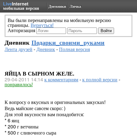
Live
Internet
Дневники
Личка
мобильная версия
Вы были перенаправлены на мобильную версию
страницы.
Вернуться!
Авторизация
Дневник
Подарки_своими_руками
Лента друзей
-
Дневник
-
Полная версия
ЯЙЦА В СЫРНОМ ЖЕЛЕ.
29-04-2011 14:14
к комментариям
-
к полной версии
-
понравилось!
К вопросу о вкусных и оригинальных закусках!
Ведь майские савсем скоро: )
Для этой вкусности вам понадобится:
* 6 яиц
* 200 г ветчины
* 500 г сливочного сыра