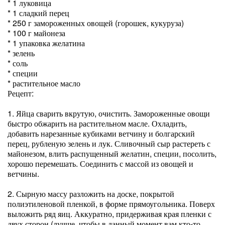
* 1 луковица
* 1 сладкий перец
* 250 г замороженных овощей (горошек, кукуруза)
* 100 г майонеза
* 1 упаковка желатина
* зелень
* соль
* специи
* растительное масло
Рецепт:
1. Яйца сварить вкрутую, очистить. Замороженные овощи
быстро обжарить на растительном масле. Охладить,
добавить нарезанные кубиками ветчину и болгарский
перец, рубленую зелень и лук. Сливочный сыр растереть с
майонезом, влить распущенный желатин, специи, посолить,
хорошо перемешать. Соединить с массой из овощей и
ветчины.
2. Сырную массу разложить на доске, покрытой
полиэтиленовой пленкой, в форме прямоугольника. Поверх
выложить ряд яиц. Аккуратно, придерживая края пленки с
двух сторон (лучше, чтобы в данный момент вам кто-то