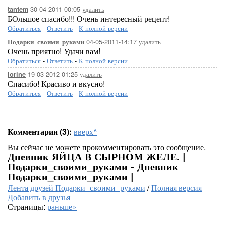
30-04-2011-00:05
удалить
tantem
БОльшое спасибо!!! Очень интересный рецепт!
Обратиться
-
Ответить
-
К полной версии
04-05-2011-14:17
удалить
Подарки_своими_руками
Очень приятно! Удачи вам!
Обратиться
-
Ответить
-
К полной версии
19-03-2012-01:25
удалить
lorine
Спасибо! Красиво и вкусно!
Обратиться
-
Ответить
-
К полной версии
Комментарии (3):
вверх^
Вы сейчас не можете прокомментировать это сообщение.
Дневник ЯЙЦА В СЫРНОМ ЖЕЛЕ. |
Подарки_своими_руками - Дневник
Подарки_своими_руками |
Лента друзей Подарки_своими_руками
/
Полная версия
Добавить в друзья
Страницы:
раньше»