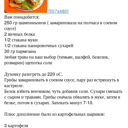
[557x480]
Вам понадобится:
250 гр шампиньонов ( замариновала на полчаса в соевом
соусе)
2 яичных белка
1/2 стакана муки
1/2 стакана панировочных сухарей
30 гр пармезана
любая трава на ваш выбор (тимьян, шалфей, базилик,
розмарин) щепотка соли
Духовку разогреть до 220 оС.
Грибы замариновать в соевом соусе, пару раз встряхнуть в
кастрюле.
Белок взбить венчиком, чуть добавив соли. Сухари смешать
с сыром и травами. Грибы сначала обвалять в муке, затем в
белке, потом в сухарях. Запекать минут 7-10.
Плюс дополнение было из картофельных шариков:
3 картофеля