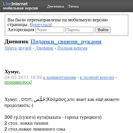
Live
Internet
Дневники
Личка
мобильная версия
Вы были перенаправлены на мобильную версию
страницы.
Вернуться!
Авторизация
Дневник
Подарки_своими_руками
Лента друзей
-
Дневник
-
Полная версия
Хумус.
24-03-2011 16:59
к комментариям
-
к полной версии
-
понравилось!
Хумус , חומוס‎, حُمُّص‎‎;Χούμους,кто знает как ещё,можете
продолжить;-)
300 гр.(сухого) нута(нахата - гороха турецкого)
2 стол. ложки тахини
2 стол.ложки лимонного сока