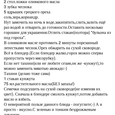
2 стол.ложки оливкового масла
3 зубка чеснока
5 ядрышек грецкого ореха
соль,зира,кориандр.
Нут замочить на ночь в воде,закипятить,слить,залить ещё
раз водой и отварить до готовности.Оставить несколько
горошин для украшения.Отлить стакан(полтора) "бульона из
под гороха".
В оливковом масле протомить 2 минуты порезанный
лепестками чеснок.Орех обжарить на сухой сковороде.
Всё в блендер.(Если блендер жалко,горох можно сперва
пропустить через мясорубку).
Если нет тахини(или не любите сезам,он же -кунжут),то
можно заменить мякотью авокадо:-)
Тахини (делаю тоже сама)
1 стакан кунжута
75 мл.растительного масла(БЕЗ запаха!)
Семечки подсушить на сухой сковороде(не изменяя их
цвет). Сначала в блендере смолоть кунжут,потом добавить
масло и взбить.
О невероятной пользе данного блюда - погуглите;-) А и
просто - вкусно.С зеленью и тонким бездрожжевым
лавашом.