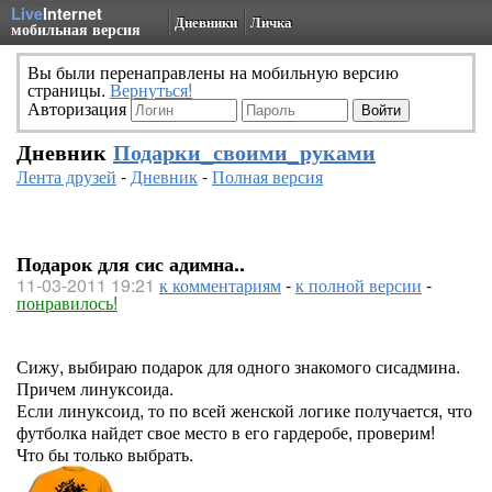
Live
Internet
Дневники
Личка
мобильная версия
Вы были перенаправлены на мобильную версию
страницы.
Вернуться!
Авторизация
Дневник
Подарки_своими_руками
Лента друзей
-
Дневник
-
Полная версия
Подарок для сис адимна..
11-03-2011 19:21
к комментариям
-
к полной версии
-
понравилось!
Сижу, выбираю подарок для одного знакомого сисадмина.
Причем линуксоида.
Если линуксоид, то по всей женской логике получается, что
футболка найдет свое место в его гардеробе, проверим!
Что бы только выбрать.