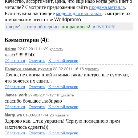
Качество, ассортимент, цена, что еще надо когда речь идет о
металле? Смотрите предложения сайта
продажа металла
.
Если нужны настоящие
модели для выставки
, смотрите их
в модельном агентстве Worldpromo .
вверх^
к полной версии
понравилось!
в evernote
Комментарии (4):
22-02-2011-11:29
удалить
Aziraa
класс!!!!!!!!!:bb:
Обратиться
-
Ответить
-
К полной версии
22-02-2011-16:16
удалить
Подарки_своими_руками
Точно, не смогла пройти мимо такие инетресные сумочки,
что хочется их сшить..
Обратиться
-
Ответить
-
К полной версии
27-02-2011-12:10
удалить
James_york
спасибо большое ..забираю
Обратиться
-
Ответить
-
К полной версии
01-03-2011-14:26
удалить
Marguwa
Здорово как.....так украсить! Черную последнюю прям
захотелось сделать)))
Обратиться
-
Ответить
-
К полной версии