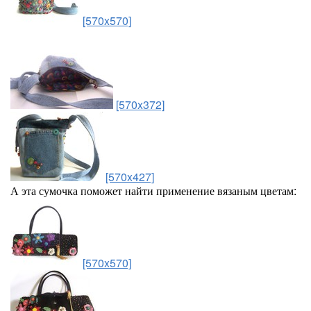
[570x570]
[570x372]
[570x427]
А эта сумочка поможет найти применение вязаным цветам:
[570x570]