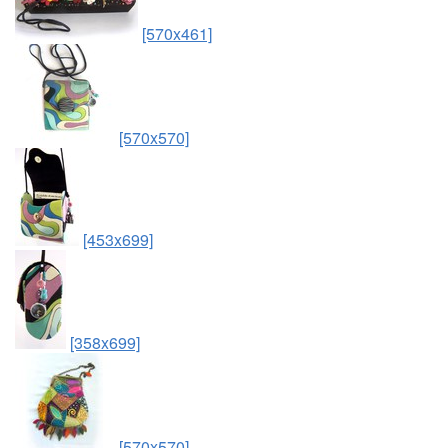
[570x461]
[570x570]
[453x699]
[358x699]
[570x570]