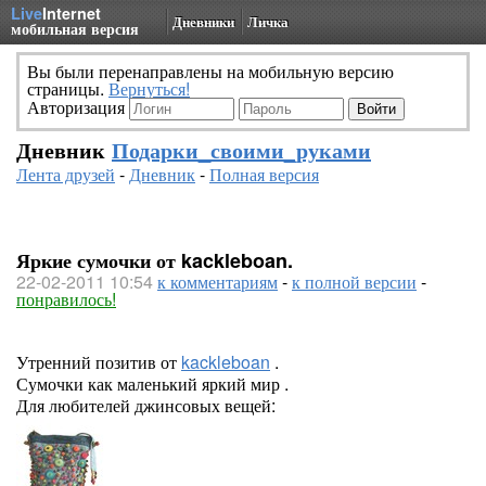
Live
Internet
Дневники
Личка
мобильная версия
Вы были перенаправлены на мобильную версию
страницы.
Вернуться!
Авторизация
Дневник
Подарки_своими_руками
Лента друзей
-
Дневник
-
Полная версия
Яркие сумочки от kackleboan.
22-02-2011 10:54
к комментариям
-
к полной версии
-
понравилось!
Утренний позитив от
kackleboan
.
Сумочки как маленький яркий мир .
Для любителей джинсовых вещей: