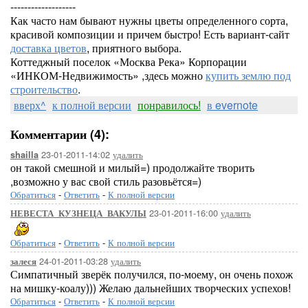
-------------------
Как часто нам бывают нужны цветы определенного сорта,
красивой композиции и причем быстро! Есть вариант-сайт
доставка цветов
, приятного выбора.
Коттеджный поселок «Москва Река» Корпорации
«ИНКОМ-Недвижимость» ,здесь можно
купить землю под
строительство
.
вверх^
к полной версии
понравилось!
в evernote
Комментарии (4):
23-01-2011-14:02
удалить
shailla
он такой смешной и милый=) продолжайте творить
,возможно у вас свой стиль разовьётся=)
Обратиться
-
Ответить
-
К полной версии
23-01-2011-16:00
удалить
НЕВЕСТА_КУЗНЕЦА_ВАКУЛЫ
Обратиться
-
Ответить
-
К полной версии
24-01-2011-03:28
удалить
залеся
Симпатичный зверёк получился, по-моему, он очень похож
на мишку-коалу))) Желаю дальнейших творческих успехов!
Обратиться
-
Ответить
-
К полной версии