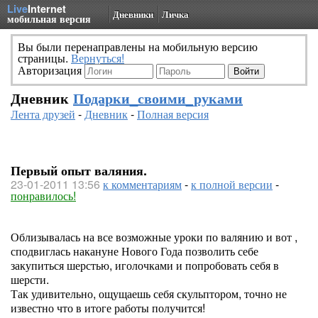
Live
Internet
Дневники
Личка
мобильная версия
Вы были перенаправлены на мобильную версию
страницы.
Вернуться!
Авторизация
Дневник
Подарки_своими_руками
Лента друзей
-
Дневник
-
Полная версия
Первый опыт валяния.
23-01-2011 13:56
к комментариям
-
к полной версии
-
понравилось!
Облизывалась на все возможные уроки по валянию и вот ,
сподвиглась накануне Нового Года позволить себе
закупиться шерстью, иголочками и попробовать себя в
шерсти.
Так удивительно, ощущаешь себя скульптором, точно не
известно что в итоге работы получится!