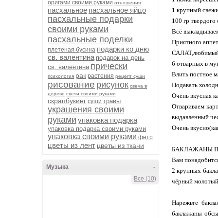
оригами своими руками
отношения
пасхальное
пасхальное яйцо
1 крупный свеж
пасхальные подарки
100 гр твердого
своими руками
Всё выкладываем
пасхальные поделки
Приятного аппет
подарки ко дню
плетеная бусина
САЛАТ,любимы
св. валентина
подарок на день
6 отварных в му
прически
св. валентина
Влить постное м
рак
растения
психология
рецепт суши
рисование
рисунок
Подавать холод
свеча в
дереве
свечи своими руками
Очень вкусная к
скрапбукинг
травы
суши
Отвариваем карт
украшения своими
выдавленный чес
руками
упаковка подарка
Очень вкусно(как
упаковка подарка своими руками
упаковка своими руками
фетр
цветы из лент
цветы из ткани
БАКЛАЖАНЫ ПО-П
Вам понадобитс
Музыка
-
2 крупных бакла
Все (10)
чёрный молотый
Нарежьте бакла
баклажаны обсы