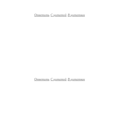
Ответить
С цитатой
В цитатник
Ответить
С цитатой
В цитатник