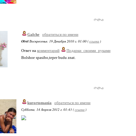
Galche
обратиться по имени
Otvet
Воскресенье, 19 Декабря 2010 г. 01:00 (
ссылка
)
Ответ на
комментарий
Подарки_своими_руками
Bolshoe spasibo,teper budu znat.
kurortomania
обратиться по имени
Суббота, 14 Апреля 2012 г. 01:43 (
ссылка
)