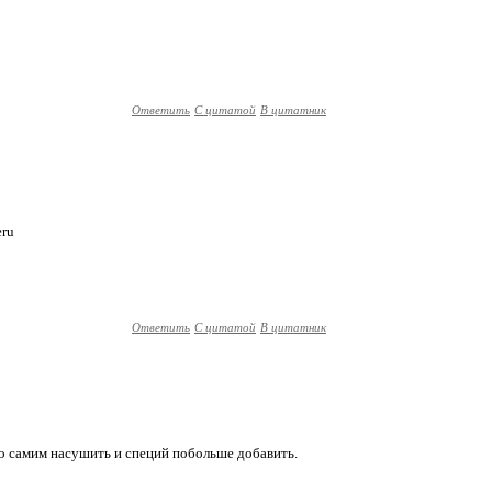
Ответить
С цитатой
В цитатник
eru
Ответить
С цитатой
В цитатник
о самим насушить и специй побольше добавить.