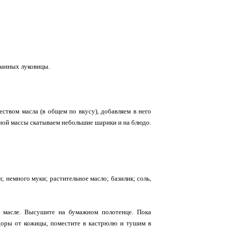
езанных луковицы.
еством масла (в общем по вкусу), добавляем в него
нной массы скатываем небольшие шарики и на блюдо.
; немного муки; растительное масло; базилик; соль,
м масле. Высушите на бумажном полотенце. Пока
доры от кожицы, поместите в кастрюлю и тушим в