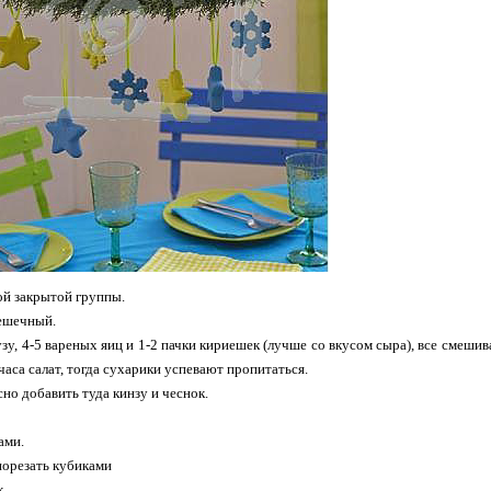
й закрытой группы.
ешечный.
рузу, 4-5 вареных яиц и 1-2 пачки кириешек (лучше со вкусом сыра), все смеши
часа салат, тогда сухарики успевают пропитаться.
но добавить туда кинзу и чеснок.
ами.
порезать кубиками
к