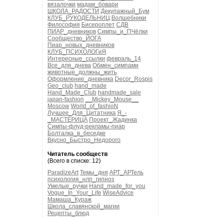
вязалочки
мадам_бовари
ШКОЛА_РАДОСТИ
Декупажный_Бум
КЛУБ_РУКОДЕЛЬНИЦ
Волшебники
Философия
Бисероплет
СДВ
ПИАР_дневников
Симпы_и_ПЧёлки
Сообщество_ЙОГА
Пиар_новых_дневников
КЛУБ_ПСИХОЛОГиЯ
Интересные_ссылки
февраль_14
Все_для_днева
Обмен_симпами
животные_должны_жить
Оформление_дневника
Decor_Rospis
Geo_club
hand_made
Hand_Made_Club
handmade_sale
japan-fashion
__Mickey_Mouse__
Moscow
World_of_fashioN
Лучшее_Для_Цитатника
Я_-
_МАСТЕРИЦА
Проект_Жадинка
Симпы-флуд-рекламы-пиар
Болталка_в_беседке
Вкусно_Быстро_Недорого
Читатель сообществ
(Всего в списке: 12)
ParadizeArt
Темы_дня
АРТ_АРТель
психология_нлп_гипноз
Умелые_ручки
Hand_made_for_you
Vogue_In_Your_Life
WiseAdvice
Мамаша_Кураж
Школа_славянской_магии
Рецепты_блюд