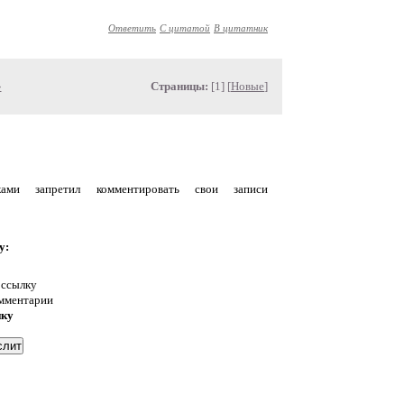
Ответить
С цитатой
В цитатник
»
Страницы:
[1] [
Новые
]
уками запретил комментировать свои записи
у:
 ссылку
омментарии
нку