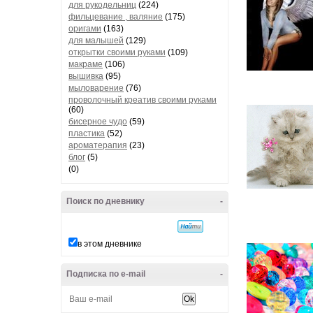
для рукодельниц
(224)
фильцевание , валяние
(175)
оригами
(163)
для малышей
(129)
открытки своими руками
(109)
макраме
(106)
вышивка
(95)
мыловарение
(76)
проволочный креатив своими руками
(60)
бисерное чудо
(59)
пластика
(52)
ароматерапия
(23)
блог
(5)
(0)
Поиск по дневнику
-
в этом дневнике
Подписка по e-mail
-