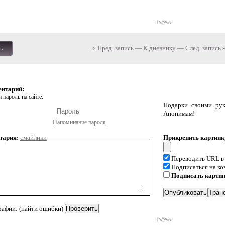
« Пред. запись
—
К дневнику
—
След. запись 
ь
ентарий:
 пароль на сайте:
Подарки_своими_р
Анонимам!
Напоминание пароля
тария:
смайлики
Прикрепить картинк
Переводить URL в
Подписаться на к
Подписать карти
рафии: (найти ошибки)