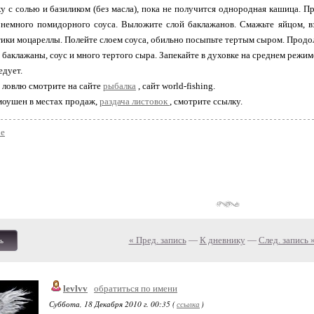
у с солью и базиликом (без масла), пока не получится однородная кашица. 
 немного помидорного соуса. Выложите слой баклажанов. Смажьте яйцом, в
ики моцареллы. Полейте слоем соуса, обильно посыпьте тертым сыром. Продол
 баклажаны, соус и много тертого сыра. Запекайте в духовке на среднем режим
едует.
 ловлю смотрите на сайте
рыбалка
, сайт world-fishing.
моушен в местах продаж,
раздача листовок
, смотрите ссылку.
ое
« Пред. запись
—
К дневнику
—
След. запись 
ь
levlvv
обратиться по имени
Суббота, 18 Декабря 2010 г. 00:35 (
ссылка
)