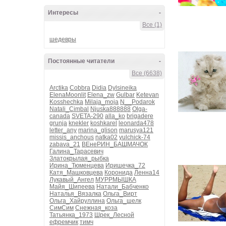
Интересы
-
Все (1)
шедевры
Постоянные читатели
-
Все (6638)
Arctika
Cobbra
Didia
Dylsineika
ElenaMoonlit
Elena_zw
Gulbar
Ketevan
Kosshechka
Milaja_moja
N__Podarok
Natali_Cimbal
Njuska888888
Olga-
canada
SVETA-290
alla_ko
brigadere
grunja
knekler
koshkarel
leonarda478
letter_any
marina_glison
marusya121
missis_anchous
natka02
yulchick-74
zabava_21
ВЕнеРИН_БАШМАЧОК
Галина_Тарасевич
Златокрылая_рыбка
Ирина_Тюменцева
Иришечка_72
Катя_Машковцева
Коронида
Ленна14
Лукавый_Ангел
МУРРМЫШКА
Майя_Шипеева
Натали_Бабченко
Наталья_Вязалка
Ольга_Вирт
Ольга_Хайруллина
Ольга_шелк
СимСим
Снежная_коза
Татьянка_1973
Шрек_Лесной
ефремчик
тимч