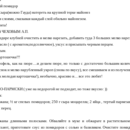
ий помидор
 сыра(можно Гауда) натереть на крупной терке майонез
 слоями, смазывая каждый слой обильно майонезом.
ита!
й ЧЕХОВЫМ А.П.
ндире клубней очистить и мелко нарезать, добавить туда 3 больших мелко нар
асло ( с ароматом,подсолнечное), уксус и присыпать черным перцем.
ным.
артошечка!!!
офель, как на пюре.....и делаем пюре, но только с достаточно большим колич
нок и мелко нарубленный укроп (снова по вкусу), все смешиваем и из получе
 молодая картошечка!), необычно, красиво и.... все это любят!
АРМСКИ ( уже на недорогой не подходит, но тоже вкусно: ))
я:
жана; ½ кг спелых помидоров; 250 г сыра моцарелла; 2 яйца , тертый пармезан
 перец.
жаны длинными полосками. Обваляйте в муке и обжарьте в растительно
хают, приготовьте соус из помидоров с солью и базиликом. Очистите поми