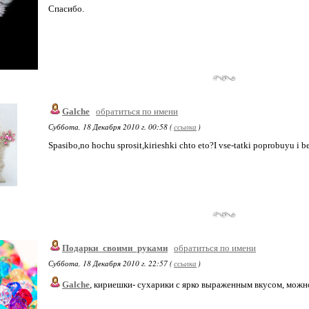
Спасибо.
Galche
обратиться по имени
Суббота, 18 Декабря 2010 г. 00:58 (
ссылка
)
Spasibo,no hochu sprosit,kirieshki chto eto?I vse-tatki poprobuyu i b
Подарки_своими_руками
обратиться по имени
Суббота, 18 Декабря 2010 г. 22:57 (
ссылка
)
Galche
, кириешки- сухарики с ярко выраженным вкусом, можн