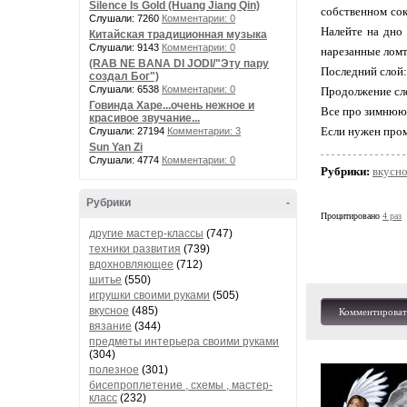
Silence Is Gold (Huang Jiang Qin)
собственном сок
Слушали: 7260
Комментарии: 0
Налейте на дно
Китайская традиционная музыка
Слушали: 9143
Комментарии: 0
нарезанные ломт
(RAB NE BANA DI JODI/"Эту пару
Последний слой:
создал Бог")
Слушали: 6538
Комментарии: 0
Продолжение сл
Говинда Харе...очень нежное и
Все про зимнюю
красивое звучание...
Если нужен про
Слушали: 27194
Комментарии: 3
Sun Yan Zi
Слушали: 4774
Комментарии: 0
Рубрики:
вкусн
Рубрики
-
Процитировано
4 раз
другие мастер-классы
(747)
техники развития
(739)
вдохновляющее
(712)
шитье
(550)
игрушки своими руками
(505)
вкусное
(485)
Комментироват
вязание
(344)
предметы интерьера своими руками
(304)
полезное
(301)
бисепроплетение , схемы , мастер-
класс
(232)