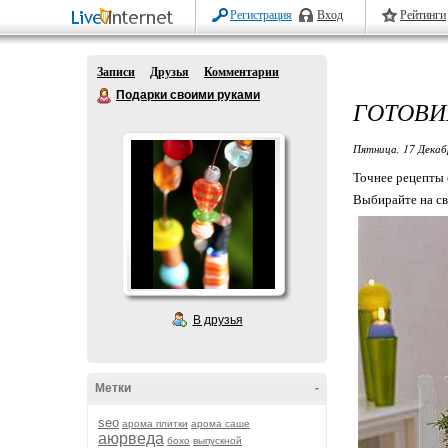
Регистрация
Вход
Рейтинги
Записи
Друзья
Комментарии
Подарки своими руками
ГОТОВИ
Пятница, 17 Декаб
Точнее рецепты 
Выбирайте на сво
В друзья
Метки
-
seo
арома плитки
арома саше
аюрведа
бохо
выпускной