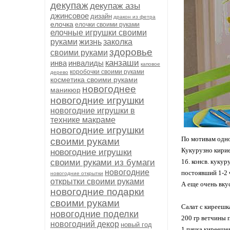
декупаж
декупаж азы
джинсовое
дизайн
дракон из фетра
елочка
елочки своими руками
елочные игрушки своими
руками
жизнь
заколка
здоровье
своими руками
канзаши
инва
инвалиды
каповое
коробочки своими руками
дерево
косметика своими руками
новогоднее
маникюр
новогодние игрушки
новогодние игрушки в
технике макраме
новогодние игрушки
По мотивам одно
своими руками
Кукурузно кири
новогодние игрушки
своими руками из бумаги
1б. консв. куку
новогодние
постоявший 1-2 
новогодние открытки
открытки своими руками
А еще очень вкус
новогодние подарки
своими руками
Салат с киреешк
новогодние поделки
200 гр ветчины 
новогодний декор
новый год
1 пачка кирееше