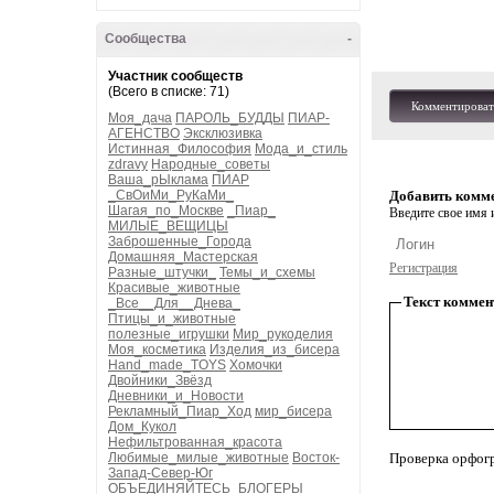
Сообщества
-
Участник сообществ
(Всего в списке: 71)
Комментироват
Моя_дача
ПАРОЛЬ_БУДДЫ
ПИАР-
АГЕНСТВО
Эксклюзивка
Истинная_Философия
Мода_и_стиль
zdravy
Народные_советы
Ваша_рЫклама
ПИАР
_СвОиМи_РуКаМи_
Добавить комм
Шагая_по_Москве
_Пиар_
Введите свое имя и
МИЛЫЕ_ВЕЩИЦЫ
Заброшенные_Города
Домашняя_Мастерская
Регистрация
Разные_штучки_
Темы_и_схемы
Красивые_животные
Текст коммен
_Все__Для__Днева_
Птицы_и_животные
полезные_игрушки
Мир_рукоделия
Моя_косметика
Изделия_из_бисера
Hand_made_TOYS
Хомочки
Двойники_Звёзд
Дневники_и_Новости
Рекламный_Пиар_Ход
мир_бисера
Дом_Кукол
Нефильтрованная_красота
Любимые_милые_животные
Восток-
Проверка орфог
Запад-Север-Юг
ОБЪЕДИНЯЙТЕСЬ_БЛОГЕРЫ