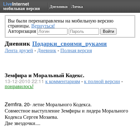
Live
Internet
Дневники
Личка
мобильная версия
Вы были перенаправлены на мобильную версию
страницы.
Вернуться!
Авторизация
Дневник
Подарки_своими_руками
Лента друзей
-
Дневник
-
Полная версия
Земфира и Моральный Кодекс.
13-12-2010 22:11
к комментариям
-
к полной версии
-
понравилось!
Zemfira. 20- летие Морального Кодекса.
Совместное выступление Земфиры и лидера Морального
Кодекса Сергея Мозаева.
Две звездочки....