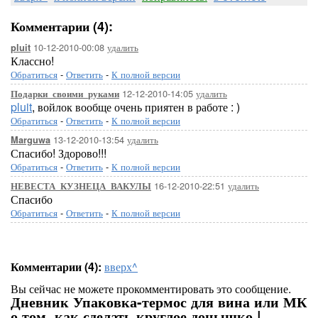
Комментарии (4):
10-12-2010-00:08
удалить
pluit
Классно!
Обратиться
-
Ответить
-
К полной версии
12-12-2010-14:05
удалить
Подарки_своими_руками
pluit
, войлок вообще очень приятен в работе : )
Обратиться
-
Ответить
-
К полной версии
13-12-2010-13:54
удалить
Marguwa
Спасибо! Здорово!!!
Обратиться
-
Ответить
-
К полной версии
16-12-2010-22:51
удалить
НЕВЕСТА_КУЗНЕЦА_ВАКУЛЫ
Спасибо
Обратиться
-
Ответить
-
К полной версии
Комментарии (4):
вверх^
Вы сейчас не можете прокомментировать это сообщение.
Дневник Упаковка-термос для вина или МК
о том, как сделать круглое донышко |