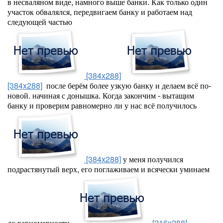
в несваляном виде, намного выше банки. Как только один
участок обвалялся, передвигаем банку и работаем над
следующей частью
[384x288]
[384x288]
после берём более узкую банку и делаем всё по-
новой. начиная с донышка. Когда закончим - вытащим
банку и проверим равномерно ли у нас всё получилось
[384x288]
у меня получился
подрастянутый верх, его поглаживаем и всячески уминаем
до равномерности.
[216x288]