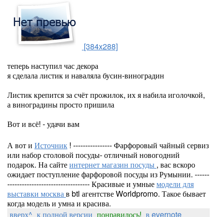
[384x288]
теперь наступил час декора
я сделала листик и наваляла бусин-виноградин
Листик крепится за счёт прожилок, их я набила иголочкой,
а виноградины просто пришила
Вот и всё! - удачи вам
А вот и
Источник
! ---------------- Фарфоровый чайный сервиз
или набор столовой посуды- отличный новогодний
подарок. На сайте
интернет магазин посуды
, вас вскоро
ожидает поступление фарфоровой посуды из Румынии. ------
---------------------------------- Красивые и умные
модели для
выставки москва
в btl агентстве Worldpromo. Такое бывает
когда модель и умна и красива.
вверх^
к полной версии
понравилось!
в evernote