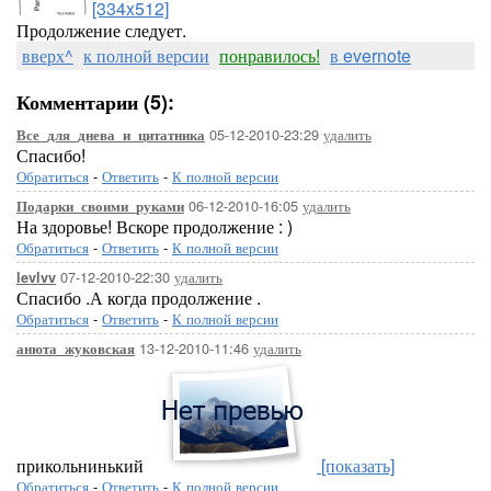
[334x512]
Продолжение следует.
вверх^
к полной версии
понравилось!
в evernote
Комментарии (5):
05-12-2010-23:29
удалить
Все_для_днева_и_цитатника
Спасибо!
Обратиться
-
Ответить
-
К полной версии
06-12-2010-16:05
удалить
Подарки_своими_руками
На здоровье! Вскоре продолжение : )
Обратиться
-
Ответить
-
К полной версии
07-12-2010-22:30
удалить
levlvv
Спасибо .А когда продолжение .
Обратиться
-
Ответить
-
К полной версии
13-12-2010-11:46
удалить
анюта_жуковская
прикольнинький
[показать]
Обратиться
-
Ответить
-
К полной версии