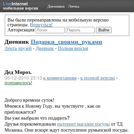
Live
Internet
Дневники
Личка
мобильная версия
Вы были перенаправлены на мобильную версию
страницы.
Вернуться!
Авторизация
Дневник
Подарки_своими_руками
Лента друзей
-
Дневник
-
Полная версия
Дед Мороз.
05-12-2010 23:13
к комментариям
-
к полной версии
-
понравилось!
Доброго времени суток!
Мчимся к Новому Году, вы чувствуете , как он
приближается?
Вы уже выбрали что подарить?
Друзья порекомендовали
интернет магазин посуды
от ТД
Мозаика. Они вскоре ждут поступление румынской посуды.