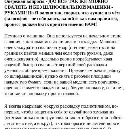
Опережая вопросы - ДА! ВСЁ ТАК ЖЕ МОЖНО
СВАЛЯТЬ И БЕЗ ШЛИФОВАЛЬНОЙ МАШИКИ -
РУКАМИ! Но Я валяю так, спорить что лучше и в чём
философия - не собираюсь, валяйте как вам нравится,
процесс должен быть приятен именно ВАМ!
Немного о машинке:
Она используется на начальном этапе
валяния, как только мы заканчиваем раскладку. Машинка
очень аккуратно сваливает узор (степень размытости на
границах цветов меньше чем если тереть руками, даже
очень аккуратно), идеально ровно прорабатывает края
изделий, быстро сваливает верхний слой раскладки
уменьшая общее время валяния. Прежде чем начать работу
со шлиф.машинкой, нужно снять с рабочей площадки
наждачную бумагу, если на вашей модели есть подушечка
оденьте ее вместо наждачки на рабочую площадку, если нет,
то оставьте площадку просто гладкой.
Я всегда накрываю мокрую раскладку полиэтиленом, во-
первых, чтобы защитить себя от случайного замыкания
(хотя машинка сконструирована так, что брызги при работе
летят не в неё, а вокруг), и чтобы брызги не летели во все
стороны на меня и на окружающую мебель (стены). В