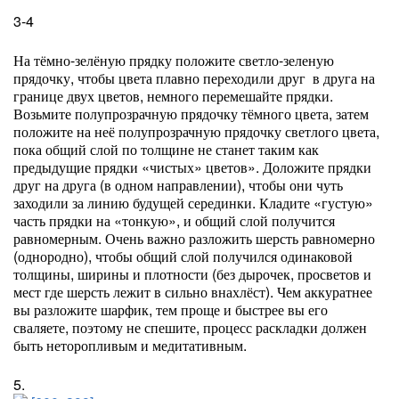
3-4
На тёмно-зелёную прядку положите светло-зеленую
прядочку, чтобы цвета плавно переходили друг
в друга на
границе двух цветов, немного перемешайте прядки.
Возьмите полупрозрачную прядочку тёмного цвета, затем
положите на неё полупрозрачную прядочку светлого цвета,
пока общий слой по толщине не станет таким как
предыдущие прядки «чистых» цветов». Доложите прядки
друг на друга (в одном направлении), чтобы они чуть
заходили за линию будущей серединки. Кладите «густую»
часть прядки на «тонкую», и общий слой получится
равномерным. Очень важно разложить шерсть равномерно
(однородно), чтобы общий слой получился одинаковой
толщины, ширины и плотности (без дырочек, просветов и
мест где шерсть лежит в сильно внахлёст). Чем аккуратнее
вы разложите шарфик, тем проще и быстрее вы его
сваляете, поэтому не спешите, процесс раскладки должен
быть неторопливым и медитативным.
5.