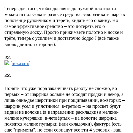
Теперь для того, чтобы довалять до нужной плотности
можно использовать разные средства, заворачивать шарф в
полотенце рулончиком и тереть, кидать его о ванну. Но
самое эффективное средство – это потереть его о
стиральную доску. Просто прижимаете полотно к доске и
трёте, теперь с усилием и достаточно бодро
(всё также
J
вдоль длинной стороны).
22.
[показать]
22.
Понять что уже пора заканчивать работу не сложно, во
первых – от шарфика больше не отходят прядки и декор, а
лишь одна-две шерстинки при пощипывании, во-вторых –
шарфик усел и уплотнился, в-третьих – на просвет будут
видны не волокна (в направлении раскладки) а мелкие-
мелкие кучеряшки, в-четвёртых – на полотне шарфика
появятся мелкие пупырки (или складочки), фактура (есть
еще "приметы", но если совпадут все эти 4 условия - ваш