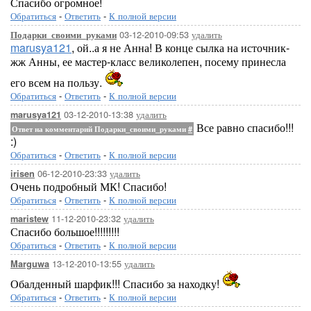
Спасибо огромное!
Обратиться
-
Ответить
-
К полной версии
03-12-2010-09:53
удалить
Подарки_своими_руками
marusya121
, ой..а я не Анна! В конце сылка на источник-
жж Анны, ее мастер-класс великолепен, посему принесла
его всем на пользу.
Обратиться
-
Ответить
-
К полной версии
03-12-2010-13:38
удалить
marusya121
Все равно спасибо!!!
Ответ на комментарий Подарки_своими_руками
#
:)
Обратиться
-
Ответить
-
К полной версии
06-12-2010-23:33
удалить
irisen
Очень подробный МК! Спасибо!
Обратиться
-
Ответить
-
К полной версии
11-12-2010-23:32
удалить
maristew
Спасибо большое!!!!!!!!!
Обратиться
-
Ответить
-
К полной версии
13-12-2010-13:55
удалить
Marguwa
Обалденный шарфик!!! Спасибо за находку!
Обратиться
-
Ответить
-
К полной версии