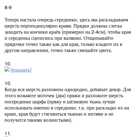
8-9
Теперь настала очередь серединки, здесь мы раскладываем
шерсть перпендикулярно краям. Прядки должны слегка
заходить на кончики краёв (примерно на 2-4см), чтобы края
и серединка сцепились при валянии. Отщипывайте
прядочки точно также как для края, только кладите их в
другом направлении, точно также смешайте цвета.
10.
[показать]
10.
Когда вся шерсть разложена однородно, добавьте декор. Для
этого возьмите моточек (два) пряжи и разложите шерсть
посерединке шарфа (пряжу и шёлковую ткань лучше
использовать именно в серединке, т.к. при раскладке их на
краях, края будут стягиваться тканью и нитями и не
получатся такими волнистыми).
11.