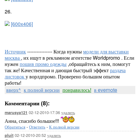
26.
[600x406]
Источник
---------------- Когда нужны
модели для выставки
москва
, их ищут в рекламном агентстве Worldpromo . Если
нужен
пошив промо одежды
,обращайтесь к ним, помогут
так же! Качественная и дающая быстрый эффект
раздача
листовок
у ворлдпромо. Проверено большим опытом
работы!
вверх^
к полной версии
понравилось!
в evernote
Комментарии (8):
02-12-2010-17:36
удалить
marusya121
Анна, спасибо большое!!!
Обратиться
-
Ответить
-
К полной версии
02-12-2010-20:52
удалить
pluit