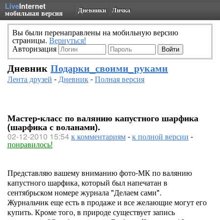
Live
Internet
Дневники
Личка
мобильная версия
Вы были перенаправлены на мобильную версию
страницы.
Вернуться!
Авторизация
Дневник
Подарки_своими_руками
Лента друзей
-
Дневник
-
Полная версия
Мастер-класс по валянию капустного шарфика
(шарфика с воланами).
02-12-2010 15:54
к комментариям
-
к полной версии
-
понравилось!
Представляю вашему вниманию фото-МК по валянию
капустного шарфика, который был напечатан в
сентябрьском номере журнала "Делаем сами".
Журнальчик еще есть в продаже и все желающие могут его
купить. Кроме того, в природе существует запись