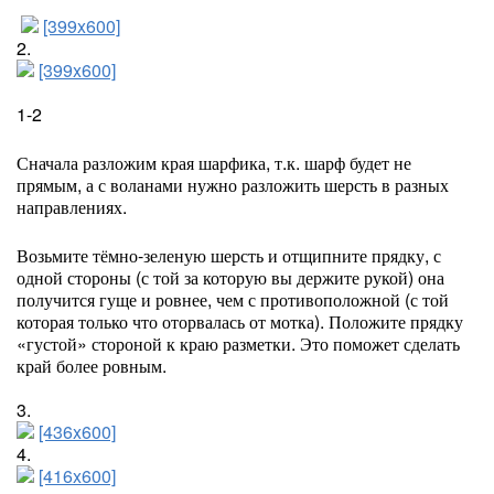
[399x600]
2.
[399x600]
1-2
Сначала разложим края шарфика, т.к. шарф будет не
прямым, а с воланами нужно разложить шерсть в разных
направлениях.
Возьмите тёмно-зеленую шерсть и отщипните прядку, с
одной стороны (с той за которую вы держите рукой) она
получится гуще и ровнее, чем с противоположной (с той
которая только что оторвалась от мотка). Положите прядку
«густой» стороной к краю разметки. Это поможет сделать
край более ровным.
3.
[436x600]
4.
[416x600]