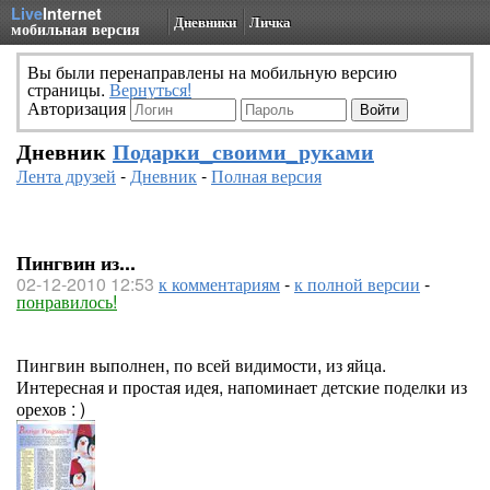
Live
Internet
Дневники
Личка
мобильная версия
Вы были перенаправлены на мобильную версию
страницы.
Вернуться!
Авторизация
Дневник
Подарки_своими_руками
Лента друзей
-
Дневник
-
Полная версия
Пингвин из...
02-12-2010 12:53
к комментариям
-
к полной версии
-
понравилось!
Пингвин выполнен, по всей видимости, из яйца.
Интересная и простая идея, напоминает детские поделки из
орехов : )