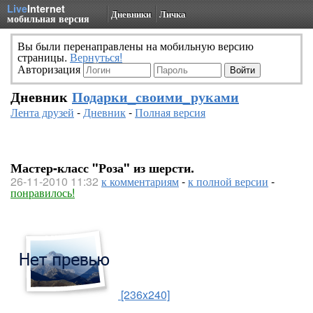
Live
Internet
Дневники
Личка
мобильная версия
Вы были перенаправлены на мобильную версию
страницы.
Вернуться!
Авторизация
Дневник
Подарки_своими_руками
Лента друзей
-
Дневник
-
Полная версия
Мастер-класс "Роза" из шерсти.
26-11-2010 11:32
к комментариям
-
к полной версии
-
понравилось!
[236x240]