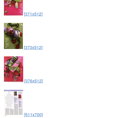
[371x512]
[373x512]
[376x512]
[511x700]