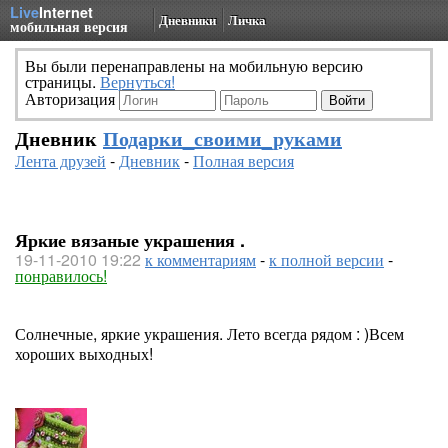
Live
Internet
Дневники
Личка
мобильная версия
Вы были перенаправлены на мобильную версию
страницы.
Вернуться!
Авторизация
Дневник
Подарки_своими_руками
Лента друзей
-
Дневник
-
Полная версия
Яркие вязаные украшения .
19-11-2010 19:22
к комментариям
-
к полной версии
-
понравилось!
Солнечные, яркие украшения. Лето всегда рядом : )Всем
хороших выходных!