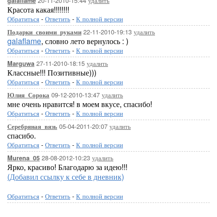
20-11-2010-15:44
удалить
galaflame
Красота какая!!!!!!!!
Обратиться
-
Ответить
-
К полной версии
22-11-2010-19:13
удалить
Подарки_своими_руками
galaflame
, словно лето вернулось : )
Обратиться
-
Ответить
-
К полной версии
27-11-2010-18:15
удалить
Marguwa
Классные!!! Позитивные)))
Обратиться
-
Ответить
-
К полной версии
09-12-2010-13:47
удалить
Юлия_Сорока
мне очень нравится! в моем вкусе, спасибо!
Обратиться
-
Ответить
-
К полной версии
05-04-2011-20:07
удалить
Серебряная_вязь
спасибо.
Обратиться
-
Ответить
-
К полной версии
28-08-2012-10:23
удалить
Murena_05
Ярко, красиво! Благодарю за идею!!!
(Добавил ссылку к себе в дневник)
Обратиться
-
Ответить
-
К полной версии