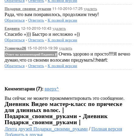
Обратиться
-
Ответить
-
К полной версии
11-10-2010-17:25
удалить
Подарки_своими_руками
Рада, что вам понравилось, продолжим тему!
Обратиться
-
Ответить
-
К полной версии
12-10-2010-10:43
удалить
Ендвита
Спасибо =))) Быстро и несложно =))
Обратиться
-
Ответить
-
К полной версии
15-10-2010-19:39
удалить
Усиночка26
Очень здорово и просто!!!!Я вечно
Ответ на комментарий Ендвита
#
думаю,что со своими волосами придумать!:heart:
Обратиться
-
Ответить
-
К полной версии
Комментарии (7):
вверх^
Вы сейчас не можете прокомментировать это сообщение.
Дневник Видео мастер-класс по прическе
для длинных волос. |
Подарки_своими_руками - Дневник
Подарки_своими_руками |
Лента друзей Подарки_своими_руками
/
Полная версия
Добавить в друзья