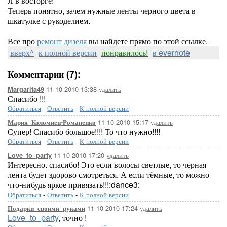
Я в восторге!
Теперь понятно, зачем нужные ленты черного цвета в
шкатулке с рукоделием.
Все про
ремонт дизеля
вы найдете прямо по этой ссылке.
вверх^
к полной версии
понравилось!
в evernote
Комментарии (7):
11-10-2010-13:38
удалить
Margarita49
Спасибо !!!
Обратиться
-
Ответить
-
К полной версии
11-10-2010-15:17
удалить
Мария_Коломиец-Романенко
Супер! Спасибо большое!!!! То что нужно!!!!
Обратиться
-
Ответить
-
К полной версии
11-10-2010-17:20
удалить
Love_to_party
Интересно. спасибо! Это если волосы светлые, то чёрная
лента будет здорово смотреться. А если тёмные, то можно
что-нибудь яркое привязать!!!:dance3:
Обратиться
-
Ответить
-
К полной версии
11-10-2010-17:24
удалить
Подарки_своими_руками
Love_to_party
, точно !