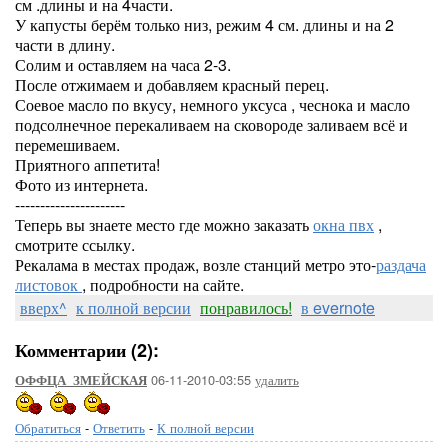
см .длины и на 4части.
У капусты берём только низ, режим 4 см. длины и на 2
части в длину.
Солим и оставляем на часа 2-3.
После отжимаем и добавляем красный перец.
Соевое масло по вкусу, немного уксуса , чеснока и масло
подсолнечное перекаливаем на сковороде заливаем всё и
перемешиваем.
Приятного аппетита!
Фото из интернета.
----------------------
Теперь вы знаете место где можно заказать
окна пвх
,
смотрите ссылку.
Рекалама в местах продаж, возле станций метро это-
раздача
листовок
, подробности на сайте.
вверх^
к полной версии
понравилось!
в evernote
Комментарии (2):
06-11-2010-03:55
удалить
ОФФЦА_ЗМЕЙСКАЯ
Обратиться
-
Ответить
-
К полной версии