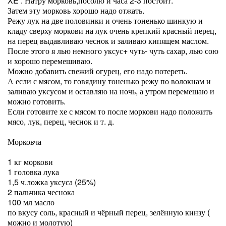
XE . Натру морковь,посолю и часа 2-3 постоит.
Затем эту морковь хорошо надо отжать.
Режу лук на две половинки и очень тоненько шинкую и
кладу сверху моркови на лук очень крепкий красный перец,
на перец выдавливаю чеснок и заливаю кипящем маслом.
После этого я лью немного уксус+ чуть- чуть сахар, лью сою
и хорошо перемешиваю.
Можно добавить свежий огурец, его надо потереть.
А если с мясом, то говядину тоненько режу по волокнам и
заливаю уксусом и оставляю на ночь, а утром перемешаю и
можно готовить.
Если готовите хе с мясом то после моркови надо положить
мясо, лук, перец, чеснок и т. д.
Морковча
1 кг моркови
1 головка лука
1,5 ч.ложка уксуса (25%)
2 пальчика чеснока
100 мл масло
по вкусу соль, красный и чёрный перец, зелённую кинзу (
можно и молотую)