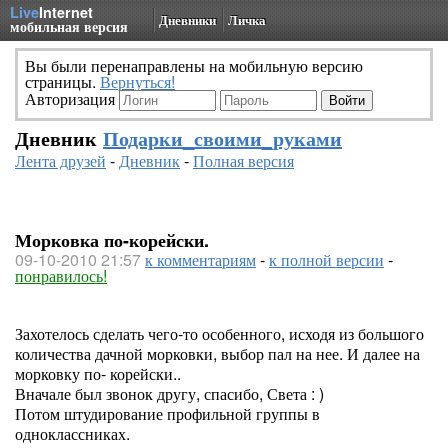
Live
Internet
Дневники
Личка
мобильная версия
Вы были перенаправлены на мобильную версию
страницы.
Вернуться!
Авторизация
Дневник
Подарки_своими_руками
Лента друзей
-
Дневник
-
Полная версия
Морковка по-корейски.
09-10-2010 21:57
к комментариям
-
к полной версии
-
понравилось!
Захотелось сделать чего-то особенного, исходя из большого
количества дачной морковки, выбор пал на нее. И далее на
морковку по- корейски..
Вначале был звонок другу, спасибо, Света : )
Потом штудирование профильной группы в
одноклассниках.