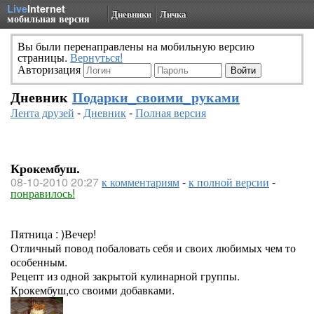
Live
Internet
Дневники
Личка
мобильная версия
Вы были перенаправлены на мобильную версию
страницы.
Вернуться!
Авторизация
Дневник
Подарки_своими_руками
Лента друзей
-
Дневник
-
Полная версия
Крокембуш.
08-10-2010 20:27
к комментариям
-
к полной версии
-
понравилось!
Пятница : )Вечер!
Отличный повод побаловать себя и своих любимых чем то
особенным.
Рецепт из одной закрытой кулинарной группы.
Крокембуш,со своими добавками.