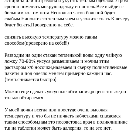
аспирина или цитрамона и укутать теплым одеялом.Утром
срочно поменять мокрую одежду и постель.Все выйдет с
большим кол-ом пота.Несколько часов больной будет
слабым.Напоите его теплым чаем и уложите спать.К вечеру
будет бегать.Проверенно на себе.
снизить высокую температуру можно таким
способом(проверено на себе!!!)
Разводим на один стакан тепленькой воды одну чайную
ложку 70-80% уксуса,размешиваем и мочим этим
раствором х/б носочки,надеваем и сверху полиэтиленовые
пакеты и под одеяло,меняем примерно каждый час.
(темп.снижается быстро)
Можно еще сделать уксусные обтирания,рецепт тот же,но
только обтираемся.
У моей дочки всегда при простуде очень высокая
температуру и что бы не пичкать таблетками спасаемся
таким способом,нам это посоветоваа врач в поликлиннике
т.к на таблетки может быть аллергия, то на это нет.