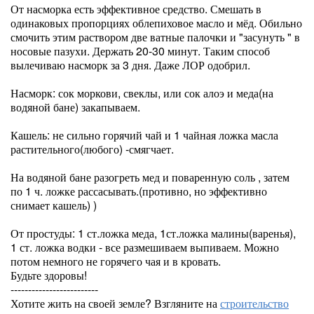
От насморка есть эффективное средство. Смешать в
одинаковых пропорциях облепиховое масло и мёд. Обильно
смочить этим раствором две ватные палочки и "засунуть " в
носовые пазухи. Держать 20-30 минут. Таким способ
вылечиваю насморк за 3 дня. Даже ЛОР одобрил.
Насморк: сок моркови, свеклы, или сок алоэ и меда(на
водяной бане) закапываем.
Кашель: не сильно горячий чай и 1 чайная ложка масла
растительного(любого) -смягчает.
На водяной бане разогреть мед и поваренную соль , затем
по 1 ч. ложке рассасывать.(противно, но эффективно
снимает кашель) )
От простуды: 1 ст.ложка меда, 1ст.ложка малины(варенья),
1 ст. ложка водки - все размешиваем выпиваем. Можно
потом немного не горячего чая и в кровать.
Будьте здоровы!
-------------------------
Хотите жить на своей земле? Взгляните на
строительство