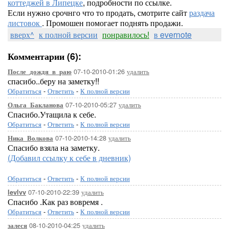
коттеджей в Липецке
, подробности по ссылке.
Если нужно срочнго что то продать, смотрите сайт
раздача
листовок
. Промошен помогает поднять продажи.
вверх^
к полной версии
понравилось!
в evernote
Комментарии (6):
07-10-2010-01:26
удалить
После_дождя_в_раю
спасибо..беру на заметку!!
Обратиться
-
Ответить
-
К полной версии
07-10-2010-05:27
удалить
Ольга_Бакланова
Спасибо.Утащила к себе.
Обратиться
-
Ответить
-
К полной версии
07-10-2010-14:28
удалить
Ника_Волкова
Спасибо взяла на заметку.
(Добавил ссылку к себе в дневник)
Обратиться
-
Ответить
-
К полной версии
07-10-2010-22:39
удалить
levlvv
Спасибо .Как раз вовремя .
Обратиться
-
Ответить
-
К полной версии
08-10-2010-04:25
удалить
залеся