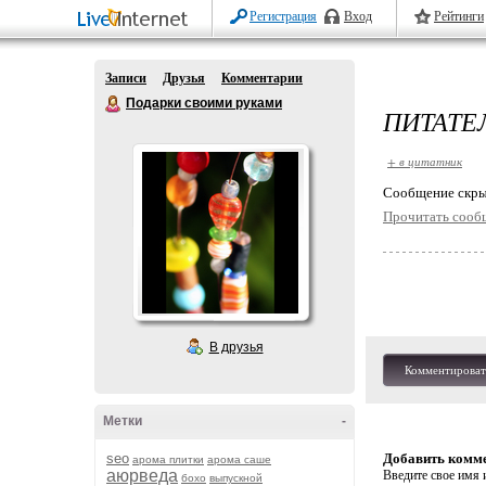
Регистрация
Вход
Рейтинги
Записи
Друзья
Комментарии
Подарки своими руками
ПИТАТЕ
+ в цитатник
Cообщение скры
Прочитать сооб
В друзья
Комментироват
Метки
-
seo
Добавить комм
арома плитки
арома саше
аюрведа
Введите свое имя и
бохо
выпускной