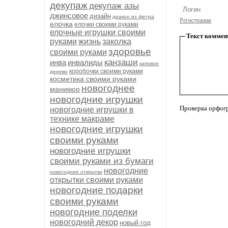
декупаж
декупаж азы
джинсовое
дизайн
дракон из фетра
Регистрация
елочка
елочки своими руками
елочные игрушки своими
Текст коммен
руками
жизнь
заколка
здоровье
своими руками
канзаши
инва
инвалиды
каповое
коробочки своими руками
дерево
косметика своими руками
новогоднее
маникюр
новогодние игрушки
Проверка орфог
новогодние игрушки в
технике макраме
новогодние игрушки
своими руками
новогодние игрушки
своими руками из бумаги
новогодние
новогодние открытки
открытки своими руками
новогодние подарки
своими руками
новогодние поделки
новогодний декор
новый год