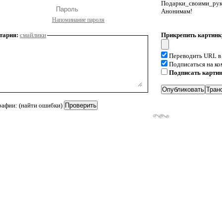
Подарки_своими_р
Анонимам!
Напоминание пароля
тария:
смайлики
Прикрепить картинк
Переводить URL в
Подписаться на к
Подписать карти
рафии: (найти ошибки)