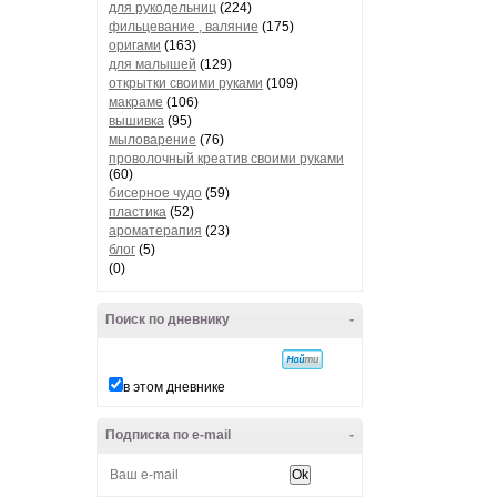
для рукодельниц
(224)
фильцевание , валяние
(175)
оригами
(163)
для малышей
(129)
открытки своими руками
(109)
макраме
(106)
вышивка
(95)
мыловарение
(76)
проволочный креатив своими руками
(60)
бисерное чудо
(59)
пластика
(52)
ароматерапия
(23)
блог
(5)
(0)
Поиск по дневнику
-
в этом дневнике
Подписка по e-mail
-