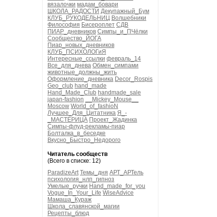
вязалочки
мадам_бовари
ШКОЛА_РАДОСТИ
Декупажный_Бум
КЛУБ_РУКОДЕЛЬНИЦ
Волшебники
Философия
Бисероплет
СДВ
ПИАР_дневников
Симпы_и_ПЧёлки
Сообщество_ЙОГА
Пиар_новых_дневников
КЛУБ_ПСИХОЛОГиЯ
Интересные_ссылки
февраль_14
Все_для_днева
Обмен_симпами
животные_должны_жить
Оформление_дневника
Decor_Rospis
Geo_club
hand_made
Hand_Made_Club
handmade_sale
japan-fashion
__Mickey_Mouse__
Moscow
World_of_fashioN
Лучшее_Для_Цитатника
Я_-
_МАСТЕРИЦА
Проект_Жадинка
Симпы-флуд-рекламы-пиар
Болталка_в_беседке
Вкусно_Быстро_Недорого
Читатель сообществ
(Всего в списке: 12)
ParadizeArt
Темы_дня
АРТ_АРТель
психология_нлп_гипноз
Умелые_ручки
Hand_made_for_you
Vogue_In_Your_Life
WiseAdvice
Мамаша_Кураж
Школа_славянской_магии
Рецепты_блюд