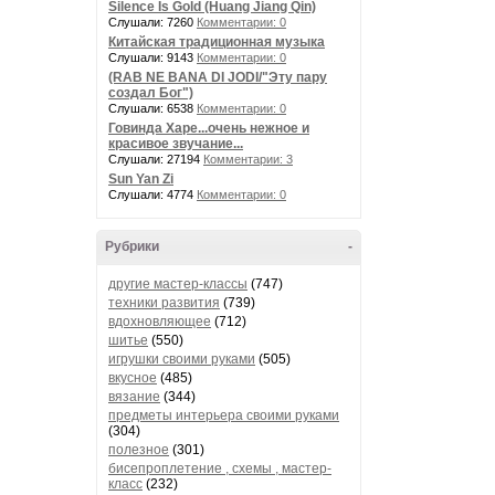
Silence Is Gold (Huang Jiang Qin)
Слушали: 7260
Комментарии: 0
Китайская традиционная музыка
Слушали: 9143
Комментарии: 0
(RAB NE BANA DI JODI/"Эту пару
создал Бог")
Слушали: 6538
Комментарии: 0
Говинда Харе...очень нежное и
красивое звучание...
Слушали: 27194
Комментарии: 3
Sun Yan Zi
Слушали: 4774
Комментарии: 0
Рубрики
-
другие мастер-классы
(747)
техники развития
(739)
вдохновляющее
(712)
шитье
(550)
игрушки своими руками
(505)
вкусное
(485)
вязание
(344)
предметы интерьера своими руками
(304)
полезное
(301)
бисепроплетение , схемы , мастер-
класс
(232)