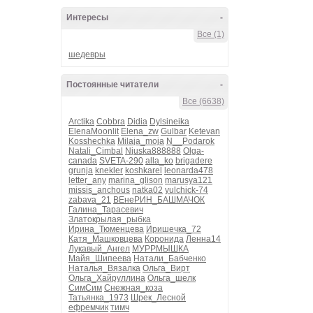
Интересы
-
Все (1)
шедевры
Постоянные читатели
-
Все (6638)
Arctika
Cobbra
Didia
Dylsineika
ElenaMoonlit
Elena_zw
Gulbar
Ketevan
Kosshechka
Milaja_moja
N__Podarok
Natali_Cimbal
Njuska888888
Olga-
canada
SVETA-290
alla_ko
brigadere
grunja
knekler
koshkarel
leonarda478
letter_any
marina_glison
marusya121
missis_anchous
natka02
yulchick-74
zabava_21
ВЕнеРИН_БАШМАЧОК
Галина_Тарасевич
Златокрылая_рыбка
Ирина_Тюменцева
Иришечка_72
Катя_Машковцева
Коронида
Ленна14
Лукавый_Ангел
МУРРМЫШКА
Майя_Шипеева
Натали_Бабченко
Наталья_Вязалка
Ольга_Вирт
Ольга_Хайруллина
Ольга_шелк
СимСим
Снежная_коза
Татьянка_1973
Шрек_Лесной
ефремчик
тимч