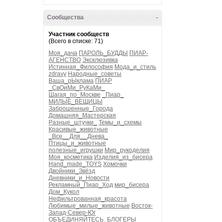
Сообщества
-
Участник сообществ
(Всего в списке: 71)
Моя_дача
ПАРОЛЬ_БУДДЫ
ПИАР-
АГЕНСТВО
Эксклюзивка
Истинная_Философия
Мода_и_стиль
zdravy
Народные_советы
Ваша_рЫклама
ПИАР
_СвОиМи_РуКаМи_
Шагая_по_Москве
_Пиар_
МИЛЫЕ_ВЕЩИЦЫ
Заброшенные_Города
Домашняя_Мастерская
Разные_штучки_
Темы_и_схемы
Красивые_животные
_Все__Для__Днева_
Птицы_и_животные
полезные_игрушки
Мир_рукоделия
Моя_косметика
Изделия_из_бисера
Hand_made_TOYS
Хомочки
Двойники_Звёзд
Дневники_и_Новости
Рекламный_Пиар_Ход
мир_бисера
Дом_Кукол
Нефильтрованная_красота
Любимые_милые_животные
Восток-
Запад-Север-Юг
ОБЪЕДИНЯЙТЕСЬ_БЛОГЕРЫ