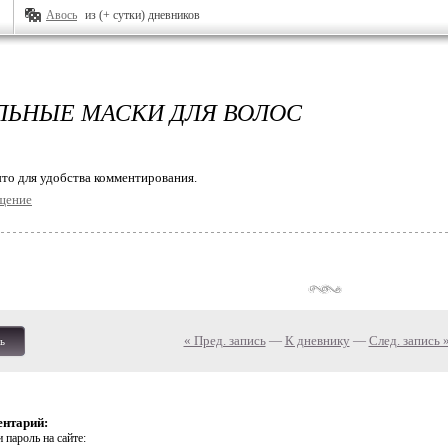
Авось
из (+ сутки) дневников
ЛЬНЫЕ МАСКИ ДЛЯ ВОЛОС
то для удобства комментирования.
щение
« Пред. запись
—
К дневнику
—
След. запись 
ь
ентарий:
 пароль на сайте: