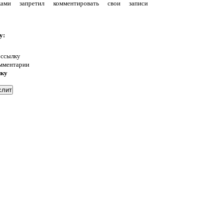
уками запретил комментировать свои записи
у:
 ссылку
омментарии
нку