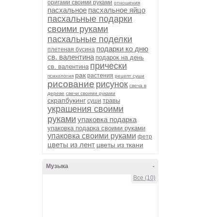
оригами своими руками
отношения
пасхальное
пасхальное яйцо
пасхальные подарки
своими руками
пасхальные поделки
подарки ко дню
плетеная бусина
св. валентина
подарок на день
прически
св. валентина
рак
растения
психология
рецепт суши
рисование
рисунок
свеча в
дереве
свечи своими руками
скрапбукинг
травы
суши
украшения своими
руками
упаковка подарка
упаковка подарка своими руками
упаковка своими руками
фетр
цветы из лент
цветы из ткани
Музыка
-
Все (10)