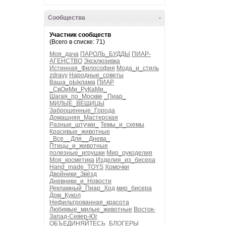
Сообщества
-
Участник сообществ
(Всего в списке: 71)
Моя_дача
ПАРОЛЬ_БУДДЫ
ПИАР-
АГЕНСТВО
Эксклюзивка
Истинная_Философия
Мода_и_стиль
zdravy
Народные_советы
Ваша_рЫклама
ПИАР
_СвОиМи_РуКаМи_
Шагая_по_Москве
_Пиар_
МИЛЫЕ_ВЕЩИЦЫ
Заброшенные_Города
Домашняя_Мастерская
Разные_штучки_
Темы_и_схемы
Красивые_животные
_Все__Для__Днева_
Птицы_и_животные
полезные_игрушки
Мир_рукоделия
Моя_косметика
Изделия_из_бисера
Hand_made_TOYS
Хомочки
Двойники_Звёзд
Дневники_и_Новости
Рекламный_Пиар_Ход
мир_бисера
Дом_Кукол
Нефильтрованная_красота
Любимые_милые_животные
Восток-
Запад-Север-Юг
ОБЪЕДИНЯЙТЕСЬ_БЛОГЕРЫ