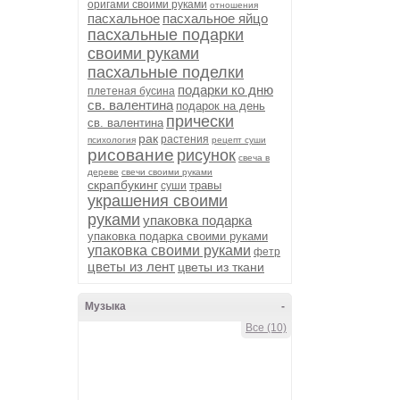
оригами своими руками
отношения
пасхальное
пасхальное яйцо
пасхальные подарки
своими руками
пасхальные поделки
подарки ко дню
плетеная бусина
св. валентина
подарок на день
прически
св. валентина
рак
растения
психология
рецепт суши
рисование
рисунок
свеча в
дереве
свечи своими руками
скрапбукинг
травы
суши
украшения своими
руками
упаковка подарка
упаковка подарка своими руками
упаковка своими руками
фетр
цветы из лент
цветы из ткани
Музыка
-
Все (10)