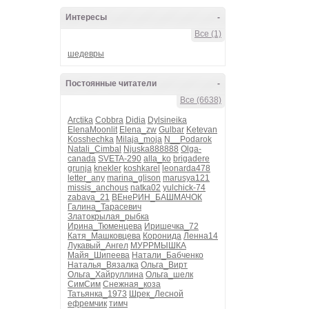
Интересы
-
Все (1)
шедевры
Постоянные читатели
-
Все (6638)
Arctika
Cobbra
Didia
Dylsineika
ElenaMoonlit
Elena_zw
Gulbar
Ketevan
Kosshechka
Milaja_moja
N__Podarok
Natali_Cimbal
Njuska888888
Olga-
canada
SVETA-290
alla_ko
brigadere
grunja
knekler
koshkarel
leonarda478
letter_any
marina_glison
marusya121
missis_anchous
natka02
yulchick-74
zabava_21
ВЕнеРИН_БАШМАЧОК
Галина_Тарасевич
Златокрылая_рыбка
Ирина_Тюменцева
Иришечка_72
Катя_Машковцева
Коронида
Ленна14
Лукавый_Ангел
МУРРМЫШКА
Майя_Шипеева
Натали_Бабченко
Наталья_Вязалка
Ольга_Вирт
Ольга_Хайруллина
Ольга_шелк
СимСим
Снежная_коза
Татьянка_1973
Шрек_Лесной
ефремчик
тимч