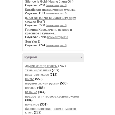
Silence Is Gold (Huang Jiang Qin)
Слушали: 7260
Комментарии: 0
Китайская традиционная музыка
Слушали: 9143
Комментарии: 0
(RAB NE BANA DI JODI/"Эту пару
создал Бог")
Слушали: 6538
Комментарии: 0
Говинда Харе...очень нежное и
красивое звучание...
Слушали: 27194
Комментарии: 3
Sun Yan Zi
Слушали: 4774
Комментарии: 0
Рубрики
-
другие мастер-классы
(747)
техники развития
(739)
вдохновляющее
(712)
шитье
(550)
игрушки своими руками
(505)
вкусное
(485)
вязание
(344)
предметы интерьера своими руками
(304)
полезное
(301)
бисепроплетение , схемы , мастер-
класс
(232)