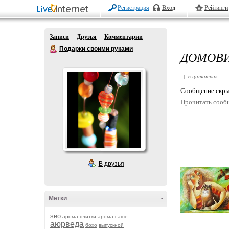
Регистрация
Вход
Рейтинги
Записи
Друзья
Комментарии
Подарки своими руками
ДОМОВ
+ в цитатник
Cообщение скры
Прочитать сооб
В друзья
Метки
-
seo
арома плитки
арома саше
аюрведа
бохо
выпускной