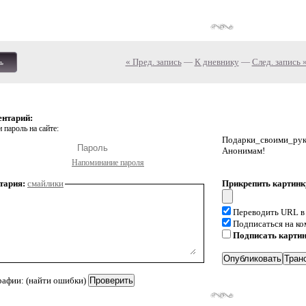
« Пред. запись
—
К дневнику
—
След. запись 
ь
ентарий:
 пароль на сайте:
Подарки_своими_р
Анонимам!
Напоминание пароля
тария:
смайлики
Прикрепить картинк
Переводить URL в
Подписаться на к
Подписать карти
рафии: (найти ошибки)