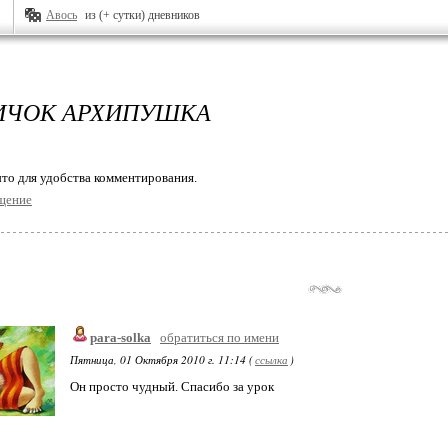
Авось
из (+ сутки) дневников
ИЧОК АРХИПУШКА
то для удобства комментирования.
щение
para-solka
обратиться по имени
Пятница, 01 Октября 2010 г. 11:14 (
ссылка
)
Он просто чудный. Спасибо за урок