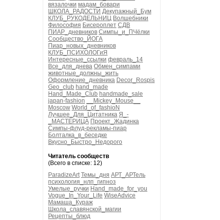
вязалочки
мадам_бовари
ШКОЛА_РАДОСТИ
Декупажный_Бум
КЛУБ_РУКОДЕЛЬНИЦ
Волшебники
Философия
Бисероплет
СДВ
ПИАР_дневников
Симпы_и_ПЧёлки
Сообщество_ЙОГА
Пиар_новых_дневников
КЛУБ_ПСИХОЛОГиЯ
Интересные_ссылки
февраль_14
Все_для_днева
Обмен_симпами
животные_должны_жить
Оформление_дневника
Decor_Rospis
Geo_club
hand_made
Hand_Made_Club
handmade_sale
japan-fashion
__Mickey_Mouse__
Moscow
World_of_fashioN
Лучшее_Для_Цитатника
Я_-
_МАСТЕРИЦА
Проект_Жадинка
Симпы-флуд-рекламы-пиар
Болталка_в_беседке
Вкусно_Быстро_Недорого
Читатель сообществ
(Всего в списке: 12)
ParadizeArt
Темы_дня
АРТ_АРТель
психология_нлп_гипноз
Умелые_ручки
Hand_made_for_you
Vogue_In_Your_Life
WiseAdvice
Мамаша_Кураж
Школа_славянской_магии
Рецепты_блюд