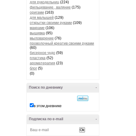
для рукодельниц
(224)
фильцевание , валяние
(175)
оригами
(163)
для малышей
(129)
открытки своими руками
(109)
макраме
(106)
вышивка
(95)
мыловарение
(76)
проволочный креатив своими руками
(60)
бисерное чудо
(59)
пластика
(52)
ароматерапия
(23)
блог
(5)
(0)
Поиск по дневнику
-
в этом дневнике
Подписка по e-mail
-