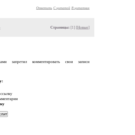
Ответить
С цитатой
В цитатник
»
Страницы:
[1] [
Новые
]
уками запретил комментировать свои записи
у:
 ссылку
омментарии
нку