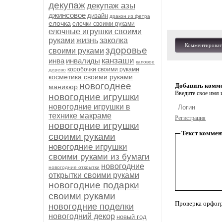
декупаж
декупаж азы
джинсовое
дизайн
дракон из фетра
елочка
елочки своими руками
елочные игрушки своими
руками
жизнь
заколка
Комментироват
здоровье
своими руками
канзаши
инва
инвалиды
каповое
коробочки своими руками
дерево
косметика своими руками
новогоднее
Добавить комм
маникюр
Введите свое имя и
новогодние игрушки
новогодние игрушки в
технике макраме
Регистрация
новогодние игрушки
Текст коммен
своими руками
новогодние игрушки
своими руками из бумаги
новогодние
новогодние открытки
открытки своими руками
новогодние подарки
своими руками
Проверка орфог
новогодние поделки
новогодний декор
новый год