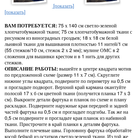
[показать]
[показать]
ВАМ ПОТРЕБУЕТСЯ:
75 х 140 см светло-зеленой
хлопчатобумажной ткани; 75 см хлопчатобумажной ткани с
рисунком из виноградных гроздьев; 18 х 18 см белой
льняной ткани для вышивания плотностью 11 нитей/1 см
(55 стежков/10 см, стежок 2 х 2 мм); мулине ОМС в 2
сложения для вышивки крестом и в 1 нить для других
стежков.
ОПИСАНИЕ РАБОТЫ:
вышейте в центре квадрата мотив
по предложенной схеме (размер 11 х 7 см). Скруглите
нижние углы квадрата, подверните по периметру на 0,5 см
и прогладьте подворот. Верхний край кармана окантуйте
полосой 17 х б см цветной ткани (получится планка 17 х 3
см). Выкроите детали фартука и планок по схеме и плану
раскладки. Подверните наружные края передней и задней
частей фартука на 0,5 см и прогладьте подгибы. Так же на
0,5 см подверните и прогладьте края планок из набивной
ткани. Пристрочите в край планки к деталям фартука.
Выполните плечевые швы. Горловину фартука обработайте
косой бейкой из остатков светло-зеленой ткани. Из той же