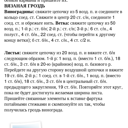
ВЯЗАНАЯ ГРОЗДЬ
Виноградины:
свяжите цепочку из 5 возд. п. и соедините в
кольцо соед. ст. Свяжите в центр 20 ст. с/н, соедините 1
соед. ст. и обрежьте нить.
Ветка:
свяжите цепочку из 50
возд. п.; 1-й р.: ст. б/н; 2-й р.: ст. с/н; 3-й р.: 6 ст. с/н., 4
полуст., 4 ст. б/н., 22 соед. ст. (чтобы перейти к другому
концу ветки); б ст. б/н., 4 ст. с/н., 4 ст. с/2 н.
Листья:
свяжите цепочку из 20 возд. п. и вяжите ст. б/н
следующим образом. 1-й р: 1 возд. п. (вместо 1 ст. б/н.), 18
ст. б/н., 3 ст. б/н в 20-ю (крайнюю) возд. п. базового р.
Перейдите на другую сторону воздушной цепочки и вяжите
19 ст. б/н. 2-й р.: 1 соед. ст. в 1-й ст. б/н., 1 возд. п. (вместо
1 ст. б/н), 18 ст. б/н., 3 ст. б/н в центральный ст. б/н.
предыдущего закругления, 19 ст. б/н. Повторяйте этот круг,
пока не будет достигнута желаемая ширина листа.
Пришейте связанные элементы к вставке фартука
потайными стежками и скомпонуйте их так, чтобы
получилась гроздь винограда.