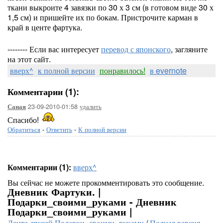
ткани выкроите 4 завязки по 30 х 3 см (в готовом виде 30 х
1,5 см) и пришейте их по бокам. Пристрочите карман в
край в центе фартука.
-------- Если вас интересует
перевод с японского
, загляните
на этот сайт.
вверх^
к полной версии
понравилось!
в evernote
Комментарии (1):
23-09-2010-01:58
удалить
Саная
Спасибо!
Обратиться
-
Ответить
-
К полной версии
Комментарии (1):
вверх^
Вы сейчас не можете прокомментировать это сообщение.
Дневник Фартуки. |
Подарки_своими_руками - Дневник
Подарки_своими_руками |
Лента друзей Подарки_своими_руками
/
Полная версия