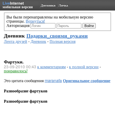
Live
Internet
Дневники
Личка
мобильная версия
Вы были перенаправлены на мобильную версию
страницы.
Вернуться!
Авторизация
Дневник
Подарки_своими_руками
Лента друзей
-
Дневник
-
Полная версия
Фартуки.
23-09-2010 00:43
к комментариям
-
к полной версии
-
понравилось!
Это цитата сообщения
maranafa
Оригинальное сообщение
Разнообразие фартуков
Разнообразие фартуков