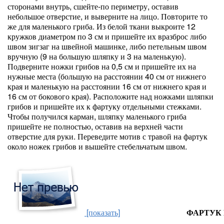
сторонами внутрь, сшейте-по периметру, оставив
небольшое отверстие, и выверните на лицо. Повторите то
же для маленького гриба. Из белой ткани выкроите 12
кружков диаметром по 3 см и пришейте их вразброс либо
швом зигзаг на швейной машинке, либо петельным швом
вручную (9 на большую шляпку и 3 на маленькую).
Подверните ножки грибов на 0,5 см и пришейте их на
нужные места (большую на расстоянии 40 см от нижнего
края и маленькую на расстоянии 16 см от нижнего края и
16 см от бокового края). Расположите над ножками шляпки
грибов и пришейте их к фартуку отдельными стежками.
Чтобы получился карман, шляпку маленького гриба
пришейте не полностью, оставив на верхней части
отверстие для руки. Переведите мотив с травой на фартук
около ножек грибов и вышейте стебельчатым швом.
[показать]
ФАРТУК