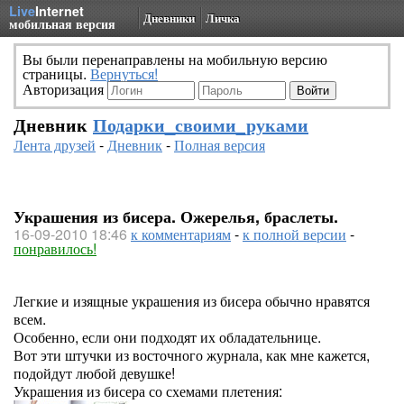
Live
Internet
Дневники
Личка
мобильная версия
Вы были перенаправлены на мобильную версию
страницы.
Вернуться!
Авторизация
Дневник
Подарки_своими_руками
Лента друзей
-
Дневник
-
Полная версия
Украшения из бисера. Ожерелья, браслеты.
16-09-2010 18:46
к комментариям
-
к полной версии
-
понравилось!
Легкие и изящные украшения из бисера обычно нравятся
всем.
Особенно, если они подходят их обладательнице.
Вот эти штучки из восточного журнала, как мне кажется,
подойдут любой девушке!
Украшения из бисера со схемами плетения: