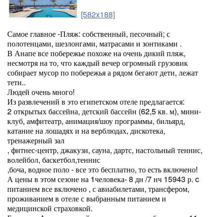
[582x188]
Самое главное -Пляж: собственный, песочный; с
полотенцами, шезлонгами, матрасами и зонтиками .
В Анапе все побережье похоже на очень дикий пляж,
несмотря на то, что каждый вечер огромный грузовик
собирает мусор по побережья а рядом бегают дети, лежат
тети..
Людей очень много!
Из развлечений в это египетском отеле предлагается:
2 открытых бассейна, детский бассейн (62,5 кв. м), мини-
клуб, амфитеатр, анимация/шоу программы, бильярд,
катание на лошадях и на верблюдах, дискотека,
тренажерный зал
, фитнес-центр, джакузи, сауна, дартс, настольный теннис,
волейбол, баскетбол,теннис
,боча, водное поло - все это бесплатно, то есть включено!
А цены в этом сезоне на 1человека- 8 дн /7 нч 15943 р. c
питанием все включено , с авиабилетами, трансфером,
проживанием в отеле с выбранным питанием и
медицинской страховкой.