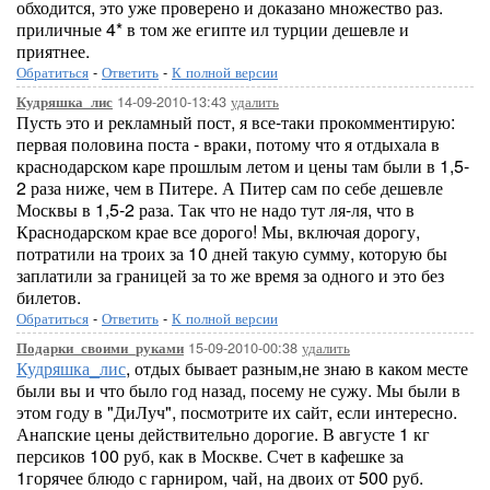
обходится, это уже проверено и доказано множество раз.
приличные 4* в том же египте ил турции дешевле и
приятнее.
Обратиться
-
Ответить
-
К полной версии
14-09-2010-13:43
удалить
Кудряшка_лис
Пусть это и рекламный пост, я все-таки прокомментирую:
первая половина поста - враки, потому что я отдыхала в
краснодарском каре прошлым летом и цены там были в 1,5-
2 раза ниже, чем в Питере. А Питер сам по себе дешевле
Москвы в 1,5-2 раза. Так что не надо тут ля-ля, что в
Краснодарском крае все дорого! Мы, включая дорогу,
потратили на троих за 10 дней такую сумму, которую бы
заплатили за границей за то же время за одного и это без
билетов.
Обратиться
-
Ответить
-
К полной версии
15-09-2010-00:38
удалить
Подарки_своими_руками
Кудряшка_лис
, отдых бывает разным,не знаю в каком месте
были вы и что было год назад, посему не сужу. Мы были в
этом году в "ДиЛуч", посмотрите их сайт, если интересно.
Анапские цены действительно дорогие. В августе 1 кг
персиков 100 руб, как в Москве. Счет в кафешке за
1горячее блюдо с гарниром, чай, на двоих от 500 руб.