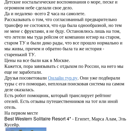
Детские ностальгические воспоминания о море, песке и
огромном небе сделали свое дело.
Да и недалеко -всего 2 часа на самолете.
Рассказывать о том, что согласованный предварительно
трансфер не состоялся, что еда была однообразной, но тем
не мене с фруктами, я не буду. Остановлюсь лишь на том,
что летели мы туда рейсом от компании ютэир на старом,
старом ТУ и были дико рады, что все прошло нормально и
мы живы, причем и обратно была та же история -
старенький ТУ.
Цены на все были как в Москве.
Кажется, пора завязывать с отдыхом по России, на него мы
еще не заработали.
Друзья посоветовали
Онлайн тур.ру
. Они уже подбирали
туры с его помощью, неплохая поисковая система на самом
деле оказалась.
Есть робот помощник, который транслирует рейтинг
отелей. Есть отзывы путешественииков на тот или иной
отель.
На первом месте
Best Western Solitaire Resort 4* - Египет, Марса Алам, Эль
Кусейр.