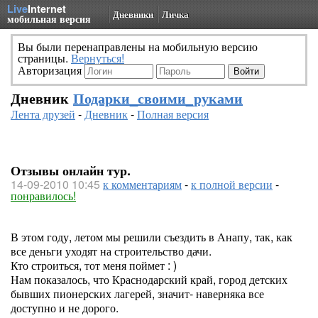
Live
Internet
Дневники
Личка
мобильная версия
Вы были перенаправлены на мобильную версию
страницы.
Вернуться!
Авторизация
Дневник
Подарки_своими_руками
Лента друзей
-
Дневник
-
Полная версия
Отзывы онлайн тур.
14-09-2010 10:45
к комментариям
-
к полной версии
-
понравилось!
В этом году, летом мы решили съездить в Анапу, так, как
все деньги уходят на строительство дачи.
Кто строиться, тот меня поймет : )
Нам показалось, что Краснодарский край, город детских
бывших пионерских лагерей, значит- наверняка все
доступно и не дорого.