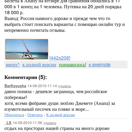
Билеты в Анапу на ютэйре для сравнения обошлись в 11
000 в 1 конец на 1 человека. Путевка на 20 дней порядка
18 000 р.
Вывод: Россия намного дороже и прежде чем что то
выбрать стоит поискать варианты с помощью онлайн тур и
непременно почитать отзывы.
[442x208]
вверх^
к полной версии
понравилось!
в evernote
Комментарии (5):
14-09-2010-11:14
удалить
BarKsyusha
давно поняла - дешевле заграница, чем российское
побережье!
хотя, всеми фибрами души люблю Джемете (Анапа) за
изумительный песочек на пляже и море...
Обратиться
-
Ответить
-
К полной версии
14-09-2010-11:56
удалить
_LS
отдых на просторах нашей страны на много дороже