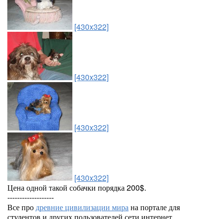
[430x322]
[430x322]
[430x322]
[430x322]
Цена одной такой собачки порядка 200$.
-------------------
Все про
древние цивилизации мира
на портале для
студентов и других пользователей сети интернет.