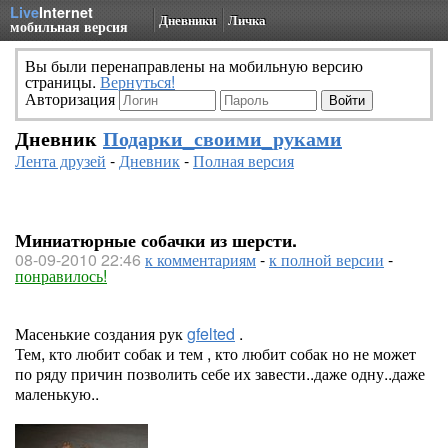
Live
Internet
Дневники
Личка
мобильная версия
Вы были перенаправлены на мобильную версию
страницы.
Вернуться!
Авторизация
Дневник
Подарки_своими_руками
Лента друзей
-
Дневник
-
Полная версия
Миниатюрные собачки из шерсти.
08-09-2010 22:46
к комментариям
-
к полной версии
-
понравилось!
Масенькие создания рук
gfelted
.
Тем, кто любит собак и тем , кто любит собак но не может
по ряду причин позволить себе их завести..даже одну..даже
маленькую..