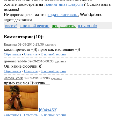
Хотите посмотреть на
тюнинг нива шевроле
? Ссылка вам в
помощь!
Не дорогая реклама это
раздача листовок
, Worldpromo
адрес для заказа.
вверх^
к полной версии
понравилось!
в evernote
Комментарии (10):
08-09-2010-23:36
удалить
Ендвита
какая прелесть =))) прям как настоящие =))
Обратиться
-
Ответить
-
К полной версии
09-09-2010-06:33
удалить
greenscrabble
Ой, какие сюсечки!)))
Обратиться
-
Ответить
-
К полной версии
09-09-2010-09:06
удалить
James_york
прямо как моя Никуша.....
[604x453]
Обратиться
-
Ответить
-
К полной версии