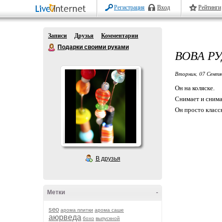
Регистрация
Вход
Рейтинги
Записи
Друзья
Комментарии
Подарки своими руками
ВОВА РУ
Вторник, 07 Сентя
Он на коляске.
Снимает и снимае
Он просто класс
В друзья
Метки
-
seo
арома плитки
арома саше
аюрведа
бохо
выпускной