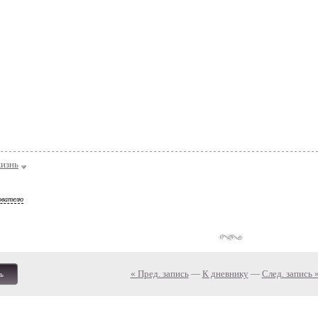
изнь
ователю
« Пред. запись
—
К дневнику
—
След. запись 
ь