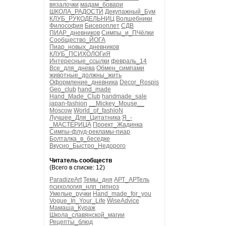
вязалочки
мадам_бовари
ШКОЛА_РАДОСТИ
Декупажный_Бум
КЛУБ_РУКОДЕЛЬНИЦ
Волшебники
Философия
Бисероплет
СДВ
ПИАР_дневников
Симпы_и_ПЧёлки
Сообщество_ЙОГА
Пиар_новых_дневников
КЛУБ_ПСИХОЛОГиЯ
Интересные_ссылки
февраль_14
Все_для_днева
Обмен_симпами
животные_должны_жить
Оформление_дневника
Decor_Rospis
Geo_club
hand_made
Hand_Made_Club
handmade_sale
japan-fashion
__Mickey_Mouse__
Moscow
World_of_fashioN
Лучшее_Для_Цитатника
Я_-
_МАСТЕРИЦА
Проект_Жадинка
Симпы-флуд-рекламы-пиар
Болталка_в_беседке
Вкусно_Быстро_Недорого
Читатель сообществ
(Всего в списке: 12)
ParadizeArt
Темы_дня
АРТ_АРТель
психология_нлп_гипноз
Умелые_ручки
Hand_made_for_you
Vogue_In_Your_Life
WiseAdvice
Мамаша_Кураж
Школа_славянской_магии
Рецепты_блюд