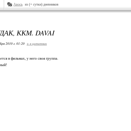
Авось
из (+ сутки) дневников
ДАК, ККМ. DAVAI
бря 2010 г. 01:20
+ в цитатник
тся в фильмах, у него своя группа.
ный!