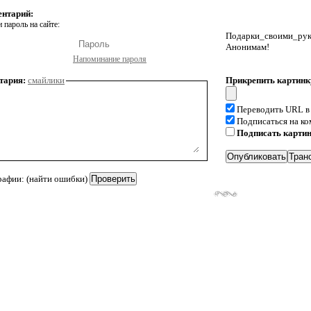
ентарий:
 пароль на сайте:
Подарки_своими_р
Анонимам!
Напоминание пароля
тария:
смайлики
Прикрепить картинк
Переводить URL в
Подписаться на к
Подписать карти
рафии: (найти ошибки)