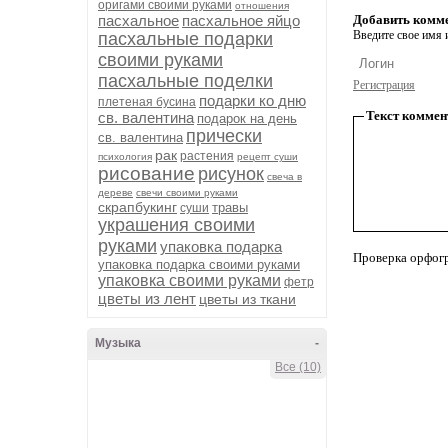
оригами своими руками
отношения
пасхальное
пасхальное яйцо
Добавить комм
Введите свое имя и
пасхальные подарки
своими руками
пасхальные поделки
Регистрация
подарки ко дню
плетеная бусина
Текст коммен
св. валентина
подарок на день
прически
св. валентина
рак
растения
психология
рецепт суши
рисование
рисунок
свеча в
дереве
свечи своими руками
скрапбукинг
травы
суши
украшения своими
руками
упаковка подарка
Проверка орфог
упаковка подарка своими руками
упаковка своими руками
фетр
цветы из лент
цветы из ткани
Музыка
-
Все (10)