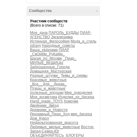
Сообщества
-
Участник сообществ
(Всего в списке: 71)
Моя_дача
ПАРОЛЬ_БУДДЫ
ПИАР-
АГЕНСТВО
Эксклюзивка
Истинная_Философия
Мода_и_стиль
zdravy
Народные_советы
Ваша_рЫклама
ПИАР
_СвОиМи_РуКаМи_
Шагая_по_Москве
_Пиар_
МИЛЫЕ_ВЕЩИЦЫ
Заброшенные_Города
Домашняя_Мастерская
Разные_штучки_
Темы_и_схемы
Красивые_животные
_Все__Для__Днева_
Птицы_и_животные
полезные_игрушки
Мир_рукоделия
Моя_косметика
Изделия_из_бисера
Hand_made_TOYS
Хомочки
Двойники_Звёзд
Дневники_и_Новости
Рекламный_Пиар_Ход
мир_бисера
Дом_Кукол
Нефильтрованная_красота
Любимые_милые_животные
Восток-
Запад-Север-Юг
ОБЪЕДИНЯЙТЕСЬ_БЛОГЕРЫ