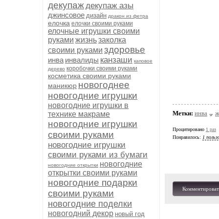
декупаж
декупаж азы
джинсовое
дизайн
дракон из фетра
елочка
елочки своими руками
елочные игрушки своими
руками
жизнь
заколка
здоровье
своими руками
канзаши
инва
инвалиды
каповое
коробочки своими руками
дерево
косметика своими руками
новогоднее
маникюр
новогодние игрушки
новогодние игрушки в
Метки:
инва
ж
технике макраме
новогодние игрушки
Процитировано
1 раз
своими руками
Понравилось:
1 польз
новогодние игрушки
своими руками из бумаги
новогодние
новогодние открытки
открытки своими руками
новогодние подарки
Комментироват
своими руками
новогодние поделки
новогодний декор
новый год