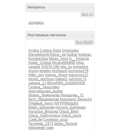
Интересы
-
Все (1)
шедевры
Постоянные читатели
-
Все (6638)
Arctika
Cobbra
Didia
Dylsineika
ElenaMoonlit
Elena_zw
Gulbar
Ketevan
Kosshechka
Milaja_moja
N__Podarok
Natali_Cimbal
Njuska888888
Olga-
canada
SVETA-290
alla_ko
brigadere
grunja
knekler
koshkarel
leonarda478
letter_any
marina_glison
marusya121
missis_anchous
natka02
yulchick-74
zabava_21
ВЕнеРИН_БАШМАЧОК
Галина_Тарасевич
Златокрылая_рыбка
Ирина_Тюменцева
Иришечка_72
Катя_Машковцева
Коронида
Ленна14
Лукавый_Ангел
МУРРМЫШКА
Майя_Шипеева
Натали_Бабченко
Наталья_Вязалка
Ольга_Вирт
Ольга_Хайруллина
Ольга_шелк
СимСим
Снежная_коза
Татьянка_1973
Шрек_Лесной
ефремчик
тимч