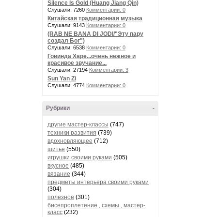
Silence Is Gold (Huang Jiang Qin)
Слушали: 7260
Комментарии: 0
Китайская традиционная музыка
Слушали: 9143
Комментарии: 0
(RAB NE BANA DI JODI/"Эту пару
создал Бог")
Слушали: 6538
Комментарии: 0
Говинда Харе...очень нежное и
красивое звучание...
Слушали: 27194
Комментарии: 3
Sun Yan Zi
Слушали: 4774
Комментарии: 0
Рубрики
-
другие мастер-классы
(747)
техники развития
(739)
вдохновляющее
(712)
шитье
(550)
игрушки своими руками
(505)
вкусное
(485)
вязание
(344)
предметы интерьера своими руками
(304)
полезное
(301)
бисепроплетение , схемы , мастер-
класс
(232)