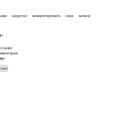
уками запретил комментировать свои записи
у:
 ссылку
омментарии
нку