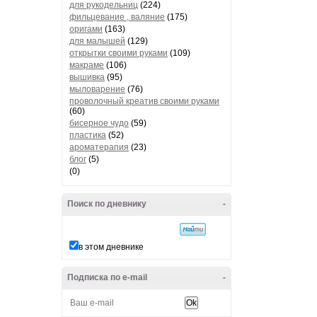
для рукодельниц
(224)
фильцевание , валяние
(175)
оригами
(163)
для малышей
(129)
открытки своими руками
(109)
макраме
(106)
вышивка
(95)
мыловарение
(76)
проволочный креатив своими руками
(60)
бисерное чудо
(59)
пластика
(52)
ароматерапия
(23)
блог
(5)
(0)
Поиск по дневнику
-
в этом дневнике
Подписка по e-mail
-