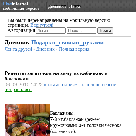
Live
Internet
Дневники
Личка
мобильная версия
Вы были перенаправлены на мобильную версию
страницы.
Вернуться!
Авторизация
Дневник
Подарки_своими_руками
Лента друзей
-
Дневник
-
Полная версия
Рецепты заготовок на зиму из кабачков и
баклажан.
06-09-2010 14:22
к комментариям
-
к полной версии
-
понравилось!
Баклажаны.
7-8 кг.баклажан (режем
кружочками),3-4 головки чеснока
(колечками).