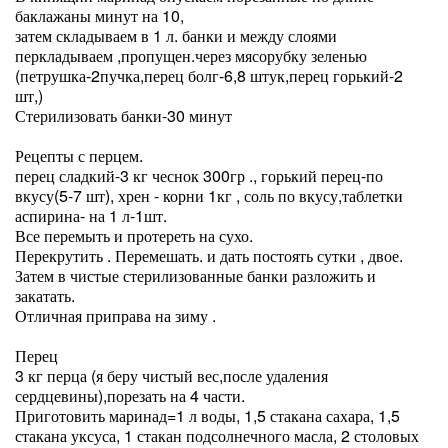
баклажаны минут на 10,
затем складываем в 1 л. банки и между слоями
перкладываем ,пропущен.через мясорубку зеленью
(петрушка-2пучка,перец болг-6,8 штук,перец горький-2
шт,)
Стерилизовать банки-30 минут
Рецепты с перцем.
перец сладкий-3 кг чеснок 300гр ., горький перец-по
вкусу(5-7 шт), хрен - корни 1кг , соль по вкусу,таблетки
аспирина- на 1 л-1шт.
Все перемыть и протереть на сухо.
Перекрутить . Перемешать. и дать постоять сутки , двое.
Затем в чистые стерилизованные банки разложить и
закатать.
Отличная приправа на зиму .
Перец
3 кг перца (я беру чистый вес,после удаления
сердцевины),порезать на 4 части.
Приготовить маринад=1 л воды, 1,5 стакана сахара, 1,5
стакана уксуса, 1 стакан подсолнечного масла, 2 столовых