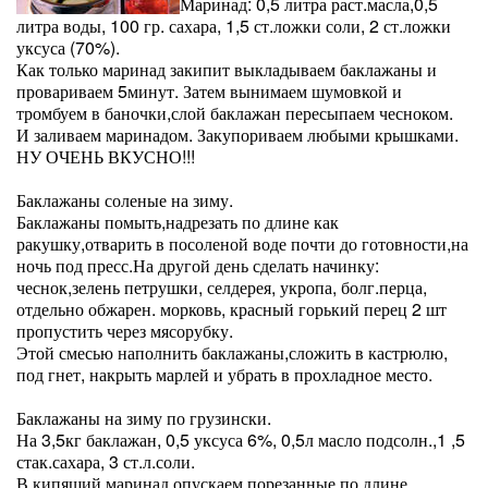
Маринад: 0,5 литра раст.масла,0,5
литра воды, 100 гр. сахара, 1,5 ст.ложки соли, 2 ст.ложки
уксуса (70%).
Как только маринад закипит выкладываем баклажаны и
провариваем 5минут. Затем вынимаем шумовкой и
тромбуем в баночки,слой баклажан пересыпаем чесноком.
И заливаем маринадом. Закупориваем любыми крышками.
НУ ОЧЕНЬ ВКУСНО!!!
Баклажаны соленые на зиму.
Баклажаны помыть,надрезать по длине как
ракушку,отварить в посоленой воде почти до готовности,на
ночь под пресс.На другой день сделать начинку:
чеснок,зелень петрушки, селдерея, укропа, болг.перца,
отдельно обжарен. морковь, красный горький перец 2 шт
пропустить через мясорубку.
Этой смесью наполнить баклажаны,сложить в кастрюлю,
под гнет, накрыть марлей и убрать в прохладное место.
Баклажаны на зиму по грузински.
На 3,5кг баклажан, 0,5 уксуса 6%, 0,5л масло подсолн.,1 ,5
стак.сахара, 3 ст.л.соли.
В кипящий маринад опускаем порезанные по длине