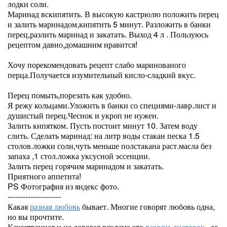
лодки соли.
Маринад вскипятить. В высокую кастрюлю положить перец
и залить маринадом,кипятить 5 минут. Разложить в банки
перец,разлить маринад и закатать. Выход 4 л . Пользуюсь
рецептом давно,домашним нравится!
Хочу порекомендовать рецепт слабо маринованого
перца.Получается изумительный кисло-сладкий вкус.
Перец помыть,порезать как удобно.
Я режу кольцами.Уложить в банки со специями-лавр.лист и
душистый перец.Чеснок и укроп не нужен.
Залить кипятком. Пусть постоит минут 10. Затем воду
слить. Сделать маринад: на литр воды стакан песка 1.5
столов.ложки соли,чуть меньше полстакана раст.масла без
запаха ,1 стол.ложка уксусной эссенции.
Залить перец горячим маринадом и закатать.
Приятного аппетита!
PS Фотография из яндекс фото.
---------------------
Какая
разная любовь
бывает. Многие говорят любовь одна,
но вы прочтите.
Качественная и не дорогая реклама это
раздача листовок
, ее