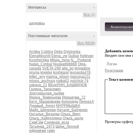
Интересы
-
Все (1)
шедевры
Комментироват
Постоянные читатели
-
Все (6638)
Добавить комм
Arctika
Cobbra
Didia
Dylsineika
Введите свое имя и
ElenaMoonlit
Elena_zw
Gulbar
Ketevan
Kosshechka
Milaja_moja
N__Podarok
Natali_Cimbal
Njuska888888
Olga-
canada
SVETA-290
alla_ko
brigadere
Регистрация
grunja
knekler
koshkarel
leonarda478
letter_any
marina_glison
marusya121
Текст коммен
missis_anchous
natka02
yulchick-74
zabava_21
ВЕнеРИН_БАШМАЧОК
Галина_Тарасевич
Златокрылая_рыбка
Ирина_Тюменцева
Иришечка_72
Катя_Машковцева
Коронида
Ленна14
Лукавый_Ангел
МУРРМЫШКА
Майя_Шипеева
Натали_Бабченко
Наталья_Вязалка
Ольга_Вирт
Ольга_Хайруллина
Ольга_шелк
Проверка орфог
СимСим
Снежная_коза
Татьянка_1973
Шрек_Лесной
ефремчик
тимч