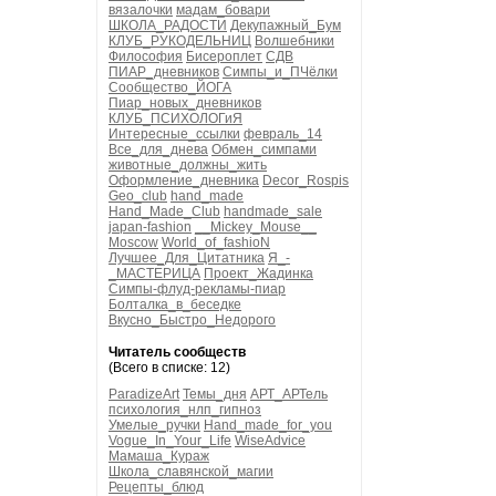
вязалочки
мадам_бовари
ШКОЛА_РАДОСТИ
Декупажный_Бум
КЛУБ_РУКОДЕЛЬНИЦ
Волшебники
Философия
Бисероплет
СДВ
ПИАР_дневников
Симпы_и_ПЧёлки
Сообщество_ЙОГА
Пиар_новых_дневников
КЛУБ_ПСИХОЛОГиЯ
Интересные_ссылки
февраль_14
Все_для_днева
Обмен_симпами
животные_должны_жить
Оформление_дневника
Decor_Rospis
Geo_club
hand_made
Hand_Made_Club
handmade_sale
japan-fashion
__Mickey_Mouse__
Moscow
World_of_fashioN
Лучшее_Для_Цитатника
Я_-
_МАСТЕРИЦА
Проект_Жадинка
Симпы-флуд-рекламы-пиар
Болталка_в_беседке
Вкусно_Быстро_Недорого
Читатель сообществ
(Всего в списке: 12)
ParadizeArt
Темы_дня
АРТ_АРТель
психология_нлп_гипноз
Умелые_ручки
Hand_made_for_you
Vogue_In_Your_Life
WiseAdvice
Мамаша_Кураж
Школа_славянской_магии
Рецепты_блюд