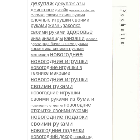
декупаж
декупаж азы
джинсовое
дизайн
дракон из фетра
елочка
елочки своими руками
елочные игрушки своими
руками
жизнь
заколка
здоровье
своими руками
канзаши
инва
инвалиды
каповое
коробочки своими руками
дерево
косметика своими руками
новогоднее
маникюр
новогодние игрушки
новогодние игрушки в
технике макраме
новогодние игрушки
своими руками
новогодние игрушки
своими руками из бумаги
новогодние
новогодние открытки
открытки своими руками
новогодние подарки
своими руками
новогодние поделки
новогодний декор
новый год