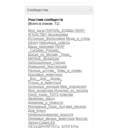
Сообщества
-
Участник сообществ
(Всего в списке: 71)
Моя_дача
ПАРОЛЬ_БУДДЫ
ПИАР-
АГЕНСТВО
Эксклюзивка
Истинная_Философия
Мода_и_стиль
zdravy
Народные_советы
Ваша_рЫклама
ПИАР
_СвОиМи_РуКаМи_
Шагая_по_Москве
_Пиар_
МИЛЫЕ_ВЕЩИЦЫ
Заброшенные_Города
Домашняя_Мастерская
Разные_штучки_
Темы_и_схемы
Красивые_животные
_Все__Для__Днева_
Птицы_и_животные
полезные_игрушки
Мир_рукоделия
Моя_косметика
Изделия_из_бисера
Hand_made_TOYS
Хомочки
Двойники_Звёзд
Дневники_и_Новости
Рекламный_Пиар_Ход
мир_бисера
Дом_Кукол
Нефильтрованная_красота
Любимые_милые_животные
Восток-
Запад-Север-Юг
ОБЪЕДИНЯЙТЕСЬ_БЛОГЕРЫ