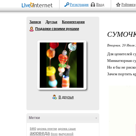
Регистрация
Вход
Рейтинги
Записи
Друзья
Комментарии
Подарки своими руками
СУМОЧК
Вторник, 20 Июля 
Для ценителей с
Миниатюрная сум
Но я бы не риско
Зачем портить к
В друзья
Метки
-
seo
арома плитки
арома саше
аюрведа
бохо
выпускной