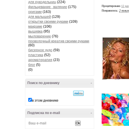
для рукодельниц
(224)
Процитировано
12 раз
фильцевание , валяние
(175)
Понравилось:
2 польз
оригами
(163)
для малышей
(129)
открытки своими руками
(109)
макраме
(106)
вышивка
(95)
мыловарение
(76)
проволочный креатив своими руками
(60)
бисерное чудо
(59)
пластика
(52)
ароматерапия
(23)
блог
(5)
(0)
Поиск по дневнику
-
в этом дневнике
Подписка по e-mail
-