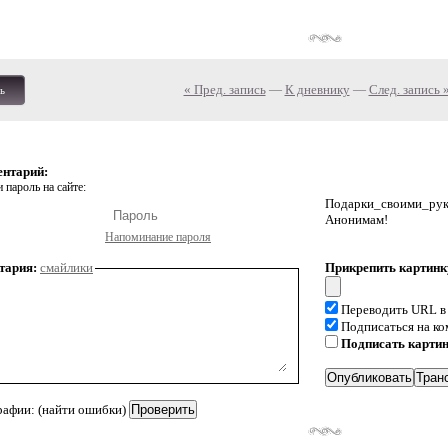
« Пред. запись
—
К дневнику
—
След. запись 
ь
ентарий:
 пароль на сайте:
Подарки_своими_р
Анонимам!
Напоминание пароля
тария:
смайлики
Прикрепить картинк
Переводить URL в
Подписаться на к
Подписать карти
рафии: (найти ошибки)