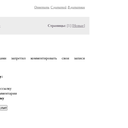
Ответить
С цитатой
В цитатник
»
Страницы:
[1] [
Новые
]
уками запретил комментировать свои записи
у:
 ссылку
омментарии
нку