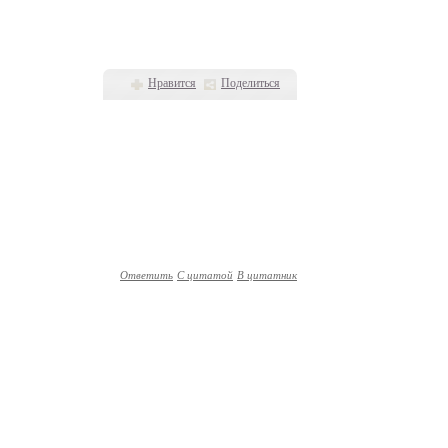
Нравится
Поделиться
Ответить
С цитатой
В цитатник