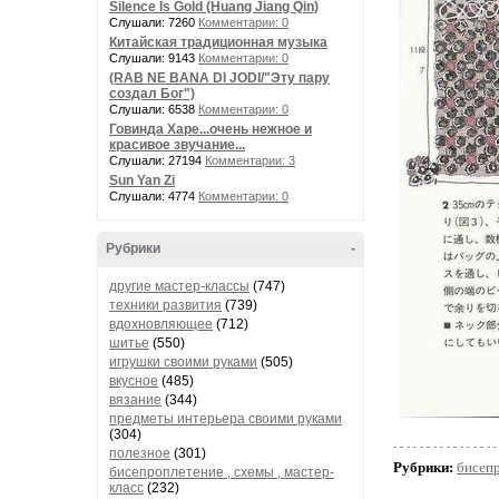
Silence Is Gold (Huang Jiang Qin)
Слушали: 7260
Комментарии: 0
Китайская традиционная музыка
Слушали: 9143
Комментарии: 0
(RAB NE BANA DI JODI/"Эту пару
создал Бог")
Слушали: 6538
Комментарии: 0
Говинда Харе...очень нежное и
красивое звучание...
Слушали: 27194
Комментарии: 3
Sun Yan Zi
Слушали: 4774
Комментарии: 0
Рубрики
-
другие мастер-классы
(747)
техники развития
(739)
вдохновляющее
(712)
шитье
(550)
игрушки своими руками
(505)
вкусное
(485)
вязание
(344)
предметы интерьера своими руками
(304)
полезное
(301)
Рубрики:
бисепр
бисепроплетение , схемы , мастер-
класс
(232)