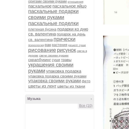
оригами своими руками
отношения
пасхальное
пасхальное яйцо
пасхальные подарки
своими руками
пасхальные поделки
подарки ко дню
плетеная бусина
св. валентина
подарок на день
прически
св. валентина
рак
растения
психология
рецепт суши
рисование
рисунок
свеча в
дереве
свечи своими руками
скрапбукинг
травы
суши
украшения своими
руками
упаковка подарка
упаковка подарка своими руками
упаковка своими руками
фетр
цветы из лент
цветы из ткани
Музыка
-
Все (10)