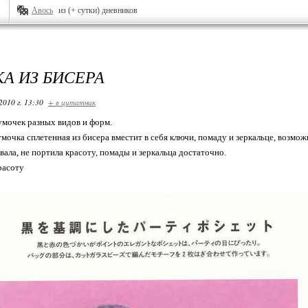
Авось
из (+ сутки) дневников
А ИЗ БИСЕРА
2010 г. 13:30
+ в цитатник
умочек разных видов и форм.
очка сплетенная из бисера вместит в себя ключи, помаду и зеркальце, возмо
вала, не портила красоту, помады и зеркальца достаточно.
расоту