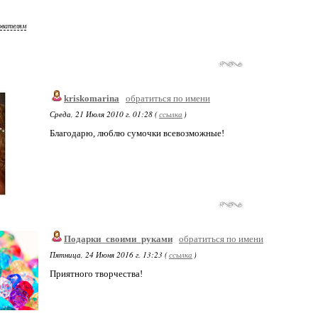
ователям
kriskomarina
обратиться по имени
Среда, 21 Июля 2010 г. 01:28 (
ссылка
)
Благодарю, люблю сумочки всевозможные!
Подарки_своими_руками
обратиться по имени
Пятница, 24 Июня 2016 г. 13:23 (
ссылка
)
Приятного творчества!