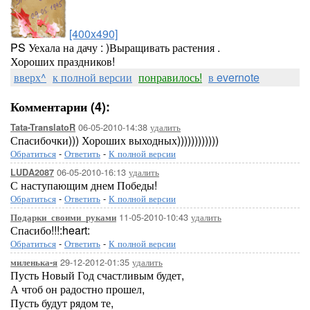
[400x490]
PS Уехала на дачу : )Выращивать растения .
Хороших праздников!
вверх^
к полной версии
понравилось!
в evernote
Комментарии (4):
06-05-2010-14:38
удалить
Tata-TranslatoR
Спасибочки))) Хороших выходных))))))))))))
Обратиться
-
Ответить
-
К полной версии
06-05-2010-16:13
удалить
LUDA2087
С наступающим днем Победы!
Обратиться
-
Ответить
-
К полной версии
11-05-2010-10:43
удалить
Подарки_своими_руками
Спасибо!!!:heart:
Обратиться
-
Ответить
-
К полной версии
29-12-2012-01:35
удалить
миленька-я
Пусть Новый Год счастливым будет,
А чтоб он радостно прошел,
Пусть будут рядом те,