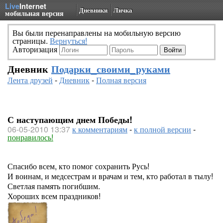
Live
Internet
Дневники
Личка
мобильная версия
Вы были перенаправлены на мобильную версию
страницы.
Вернуться!
Авторизация
Дневник
Подарки_своими_руками
Лента друзей
-
Дневник
-
Полная версия
С наступающим днем Победы!
06-05-2010 13:37
к комментариям
-
к полной версии
-
понравилось!
Спасибо всем, кто помог сохранить Русь!
И воинам, и медсестрам и врачам и тем, кто работал в тылу!
Светлая память погибшим.
Хороших всем праздников!