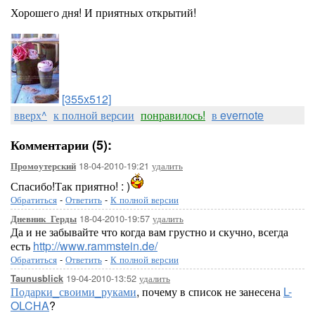
Хорошего дня! И приятных открытий!
[355x512]
вверх^
к полной версии
понравилось!
в evernote
Комментарии (5):
18-04-2010-19:21
удалить
Промоутерский
Спасибо!Так приятно! : )
Обратиться
-
Ответить
-
К полной версии
18-04-2010-19:57
удалить
Дневник_Герды
Да и не забывайте что когда вам грустно и скучно, всегда
есть
http://www.rammstein.de/
Обратиться
-
Ответить
-
К полной версии
19-04-2010-13:52
удалить
Taunusblick
Подарки_своими_руками
, почему в список не занесена
L-
OLCHA
?