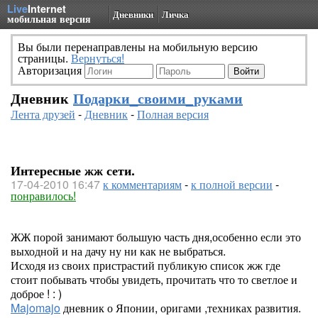
Live
Internet
Дневники
Личка
мобильная версия
Вы были перенаправлены на мобильную версию
страницы.
Вернуться!
Авторизация
Дневник
Подарки_своими_руками
Лента друзей
-
Дневник
-
Полная версия
Интересные жж сети.
17-04-2010 16:47
к комментариям
-
к полной версии
-
понравилось!
ЖЖ порой занимают большую часть дня,особенно если это
выходной и на дачу ну ни как не выбраться.
Исходя из своих пристрастий публикую список жж где
стоит побывать чтобы увидеть, прочитать что то светлое и
доброе ! : )
Majomajo
дневник о Японии, оригами ,техниках развития.