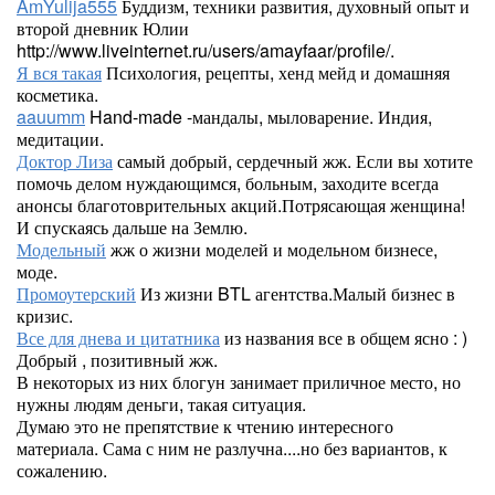
AmYulija555
Буддизм, техники развития, духовный опыт и
второй дневник Юлии
http://www.liveinternet.ru/users/amayfaar/profile/.
Я вся такая
Психология, рецепты, хенд мейд и домашняя
косметика.
aauumm
Hand-made -мандалы, мыловарение. Индия,
медитации.
Доктор Лиза
самый добрый, сердечный жж. Если вы хотите
помочь делом нуждающимся, больным, заходите всегда
анонсы благотоврительных акций.Потрясающая женщина!
И спускаясь дальше на Землю.
Модельный
жж о жизни моделей и модельном бизнесе,
моде.
Промоутерский
Из жизни BTL агентства.Малый бизнес в
кризис.
Все для днева и цитатника
из названия все в общем ясно : )
Добрый , позитивный жж.
В некоторых из них блогун занимает приличное место, но
нужны людям деньги, такая ситуация.
Думаю это не препятствие к чтению интересного
материала. Сама с ним не разлучна....но без вариантов, к
сожалению.