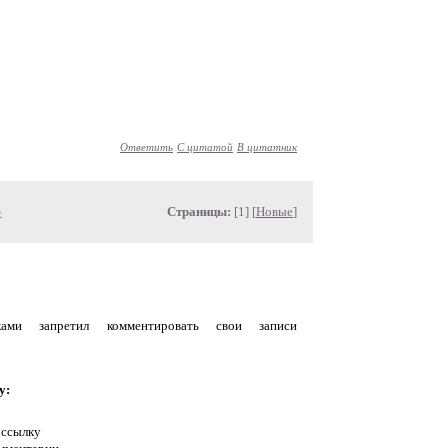
Ответить
С цитатой
В цитатник
»
Страницы:
[1] [
Новые
]
уками запретил комментировать свои записи
у:
 ссылку