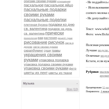
оригами своими руками
отношения
- Не поддайтесь
пасхальное
пасхальное яйцо
- Использовани
пасхальные подарки
соевого молока 
своими руками
- Не допускайте 
пасхальные поделки
подарки ко дню
плетеная бусина
св. валентина
подарок на день
Текст:
www.wikih
прически
св. валентина
Фото: www.flick
рак
растения
психология
рецепт суши
рисование
рисунок
свеча в
Полезная реклам
дереве
свечи своими руками
скрапбукинг
Лучшие
модели 
травы
суши
украшения своими
Отличные
модел
руками
упаковка подарка
Кстати, если ну
упаковка подарка своими руками
упаковка своими руками
фетр
Рубрики:
мылов
цветы из лент
цветы из ткани
арома
Музыка
-
Процитировано
52 раз
Все (10)
Понравилось:
1 польз