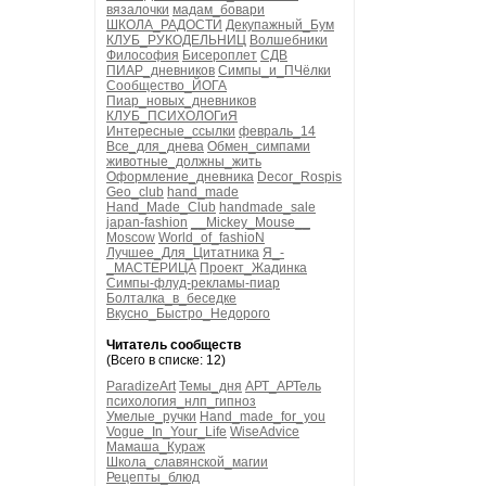
вязалочки
мадам_бовари
ШКОЛА_РАДОСТИ
Декупажный_Бум
КЛУБ_РУКОДЕЛЬНИЦ
Волшебники
Философия
Бисероплет
СДВ
ПИАР_дневников
Симпы_и_ПЧёлки
Сообщество_ЙОГА
Пиар_новых_дневников
КЛУБ_ПСИХОЛОГиЯ
Интересные_ссылки
февраль_14
Все_для_днева
Обмен_симпами
животные_должны_жить
Оформление_дневника
Decor_Rospis
Geo_club
hand_made
Hand_Made_Club
handmade_sale
japan-fashion
__Mickey_Mouse__
Moscow
World_of_fashioN
Лучшее_Для_Цитатника
Я_-
_МАСТЕРИЦА
Проект_Жадинка
Симпы-флуд-рекламы-пиар
Болталка_в_беседке
Вкусно_Быстро_Недорого
Читатель сообществ
(Всего в списке: 12)
ParadizeArt
Темы_дня
АРТ_АРТель
психология_нлп_гипноз
Умелые_ручки
Hand_made_for_you
Vogue_In_Your_Life
WiseAdvice
Мамаша_Кураж
Школа_славянской_магии
Рецепты_блюд