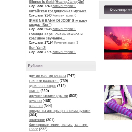
Silence Is Gold (Huang Jiang Qin)
Слушали: 7260
Комментарии: 0
Комментироват
Китайская традиционная музыка
Слушали: 9143
Комментарии: 0
(RAB NE BANA DI JODI/"Эту пару
создал Бог")
Слушали: 6538
Комментарии: 0
Говинда Харе...очень нежное и
красивое звучание...
Слушали: 27194
Комментарии: 3
Sun Yan Zi
Слушали: 4774
Комментарии: 0
Рубрики
-
другие мастер-классы
(747)
техники развития
(739)
вдохновляющее
(712)
шитье
(550)
игрушки своими руками
(505)
вкусное
(485)
вязание
(344)
предметы интерьера своими руками
(304)
полезное
(301)
бисепроплетение , схемы , мастер-
класс
(232)