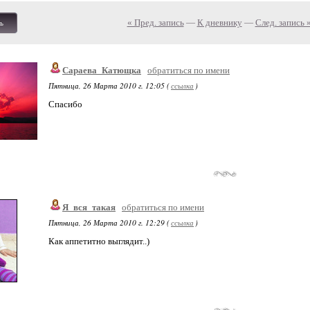
« Пред. запись
—
К дневнику
—
След. запись 
ь
Сараева_Катющка
обратиться по имени
Пятница, 26 Марта 2010 г. 12:05 (
ссылка
)
Спасибо
Я_вся_такая
обратиться по имени
Пятница, 26 Марта 2010 г. 12:29 (
ссылка
)
Как аппетитно выглядит..)