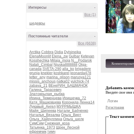
Интересы
-
Все (1)
шедевры
Постоянные читатели
-
Все (6638)
Arctika
Cobbra
Didia
Dylsineika
ElenaMoonlit
Elena_zw
Gulbar
Ketevan
Kosshechka
Milaja_moja
N__Podarok
Комментироват
Natali_Cimbal
Njuska888888
Olga-
canada
SVETA-290
alla_ko
brigadere
grunja
knekler
koshkarel
leonarda478
letter_any
marina_glison
marusya121
missis_anchous
natka02
yulchick-74
zabava_21
ВЕнеРИН_БАШМАЧОК
Добавить комм
Галина_Тарасевич
Введите свое имя и
Златокрылая_рыбка
Ирина_Тюменцева
Иришечка_72
Катя_Машковцева
Коронида
Ленна14
Лукавый_Ангел
МУРРМЫШКА
Регистрация
Майя_Шипеева
Натали_Бабченко
Наталья_Вязалка
Ольга_Вирт
Текст коммен
Ольга_Хайруллина
Ольга_шелк
СимСим
Снежная_коза
Татьянка_1973
Шрек_Лесной
ефремчик
тимч