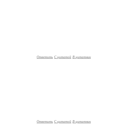
Ответить
С цитатой
В цитатник
Ответить
С цитатой
В цитатник