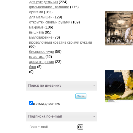
для рукодельниц
(224)
фильцевание , валяние
(175)
оригами
(163)
для малышей
(129)
открытки своими руками
(109)
макраме
(106)
вышивка
(95)
мыловарение
(76)
проволочный креатив своими руками
(60)
бисерное чудо
(59)
пластика
(52)
ароматерапия
(23)
блог
(5)
(0)
Поиск по дневнику
-
в этом дневнике
Подписка по e-mail
-