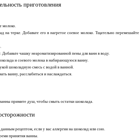
ельность приготовления
е молоко.
ад на терке. Добавьте его в нагретое соевое молоко. Тщательно перемешайт
.
у. Добавьте чашку неароматизированной пены для ванн в воду.
шоколада и соевого молока в набирающуюся ванну.
укой шоколадную смесь с водой в ванной.
ать ванну, расслабиться и наслаждаться.
ванны примите душ, чтобы смыть остатки шоколада.
осторожности
 данным рецептом, если у вас аллергия на шоколад или сою.
время принятия ванны.