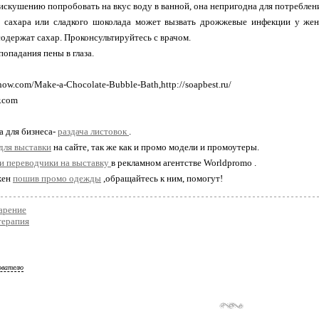
 искушению попробовать на вкус воду в ванной, она непригодна для потреблен
е сахара или сладкого шоколада может вызвать дрожжевые инфекции у же
содержат сахар. Проконсультируйтесь с врачом.
попадания пены в глаза.
ow.com/Make-a-Chocolate-Bubble-Bath,http://soapbest.ru/
r.com
а для бизнеса-
раздача листовок
.
для выставки
на сайте, так же как и промо модели и промоутеры.
и переводчики на выставку
в рекламном агентстве Worldpromo .
жен
пошив промо одежды
,обращайтесь к ним, помогут!
арение
терапия
ователю