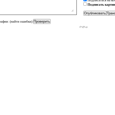
Подписаться на к
Подписать карти
рафии: (найти ошибки)