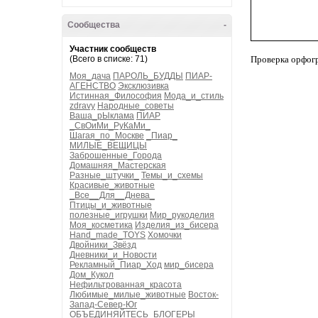
Сообщества
-
Участник сообществ
(Всего в списке: 71)
Проверка орфог
Моя_дача
ПАРОЛЬ_БУДДЫ
ПИАР-
АГЕНСТВО
Эксклюзивка
Истинная_Философия
Мода_и_стиль
zdravy
Народные_советы
Ваша_рЫклама
ПИАР
_СвОиМи_РуКаМи_
Шагая_по_Москве
_Пиар_
МИЛЫЕ_ВЕЩИЦЫ
Заброшенные_Города
Домашняя_Мастерская
Разные_штучки_
Темы_и_схемы
Красивые_животные
_Все__Для__Днева_
Птицы_и_животные
полезные_игрушки
Мир_рукоделия
Моя_косметика
Изделия_из_бисера
Hand_made_TOYS
Хомочки
Двойники_Звёзд
Дневники_и_Новости
Рекламный_Пиар_Ход
мир_бисера
Дом_Кукол
Нефильтрованная_красота
Любимые_милые_животные
Восток-
Запад-Север-Юг
ОБЪЕДИНЯЙТЕСЬ_БЛОГЕРЫ