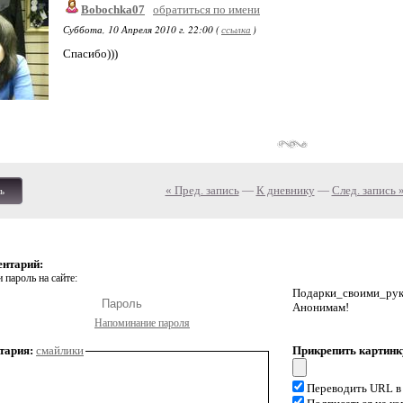
Bobochka07
обратиться по имени
Суббота, 10 Апреля 2010 г. 22:00 (
ссылка
)
Спасибо)))
« Пред. запись
—
К дневнику
—
След. запись 
ь
ентарий:
 пароль на сайте:
Подарки_своими_р
Анонимам!
Напоминание пароля
тария:
смайлики
Прикрепить картинк
Переводить URL в