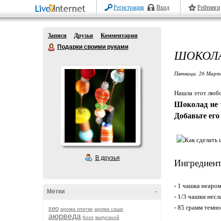
Регистрация
Вход
Рейтинги
Записи
Друзья
Комментарии
Подарки своими руками
ШОКОЛА
Пятница, 26 Марта
Нашла этот люб
Шоколад не 
Добавьте ег
В друзья
Ингредиен
- 1 чашка неаро
Метки
-
- 1/3 чашки несл
- 85 грамм темн
seo
арома плитки
арома саше
аюрведа
бохо
выпускной