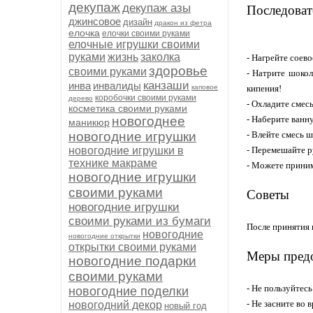
декупаж
декупаж азы
Последоват
джинсовое
дизайн
дракон из фетра
елочка
елочки своими руками
елочные игрушки своими
руками
жизнь
заколка
- Нагрейте соево
здоровье
своими руками
- Натрите шокол
канзаши
инва
инвалиды
каповое
кипения!
коробочки своими руками
дерево
- Охладите смесь
косметика своими руками
новогоднее
- Наберите ванн
маникюр
новогодние игрушки
- Влейте смесь 
новогодние игрушки в
- Перемешайте р
технике макраме
- Можете приним
новогодние игрушки
своими руками
Советы
новогодние игрушки
своими руками из бумаги
После принятия 
новогодние
новогодние открытки
открытки своими руками
Меры пред
новогодние подарки
своими руками
- Не пользуйтесь
новогодние поделки
- Не засните во 
новогодний декор
новый год