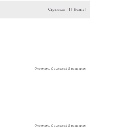
»
Страницы:
[1] [
Новые
]
Ответить
С цитатой
В цитатник
Ответить
С цитатой
В цитатник