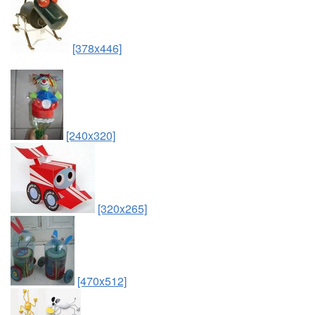
[378x446]
[240x320]
[320x265]
[470x512]