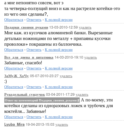
а мне непонятно совсем, вот э
та четверка-ползущий вниз и как на растрелле котейки-это
из чего они сделаны?,
Обратиться
-
Ответить
-
К полной версии
13-03-2010-12:59
удалить
Подарки_своими_руками
Мне каж. из кусочков алюминевой банки. Вырезанные
детальки ножницами по металлу + припаяны кусочки
проволоки+ покрашены из баллончика.
Обратиться
-
Ответить
-
К полной версии
14-03-2010-19:10
удалить
Все_для_днева_и_цитатника
Забавные, спасибо!
Обратиться
-
Ответить
-
К полной версии
05-07-2010-23:27
удалить
ЗаМуЖ_ХоЧу
:)
Обратиться
-
Ответить
-
К полной версии
03-04-2011-17:29
удалить
Рукодельный_сундучок
А по-моему, эти
Ответ на комментарий Подарки_своими_руками
#
котейки сделаны из одноразовых ложек и трубочек для
коктейля... Забавные!
Обратиться
-
Ответить
-
К полной версии
19-04-2013-15:03
удалить
Lyuba_Mira