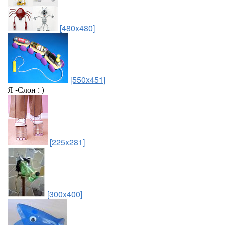
[480x480]
[550x451]
Я -Слон : )
[225x281]
[300x400]