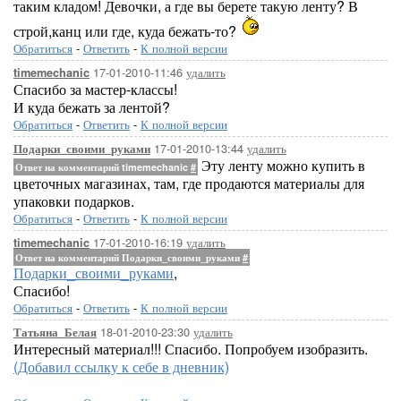
таким кладом! Девочки, а где вы берете такую ленту? В
строй,канц или где, куда бежать-то?
Обратиться
-
Ответить
-
К полной версии
17-01-2010-11:46
удалить
timemechanic
Спасибо за мастер-классы!
И куда бежать за лентой?
Обратиться
-
Ответить
-
К полной версии
17-01-2010-13:44
удалить
Подарки_своими_руками
Эту ленту можно купить в
Ответ на комментарий timemechanic
#
цветочных магазинах, там, где продаются материалы для
упаковки подарков.
Обратиться
-
Ответить
-
К полной версии
17-01-2010-16:19
удалить
timemechanic
Ответ на комментарий Подарки_своими_руками
#
Подарки_своими_руками
,
Спасибо!
Обратиться
-
Ответить
-
К полной версии
18-01-2010-23:30
удалить
Татьяна_Белая
Интересный материал!!! Спасибо. Попробуем изобразить.
(Добавил ссылку к себе в дневник)