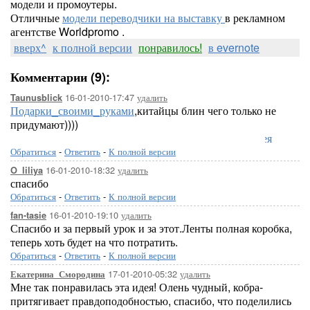
модели и промоутеры.
Отличные
модели переводчики на выставку
в рекламном
агентстве Worldpromo .
вверх^
к полной версии
понравилось!
в evernote
Комментарии (9):
16-01-2010-17:47
удалить
Taunusblick
Подарки_своими_руками
,китайцы блин чего только не
придумают))))
Лорелея
Обратиться
-
Ответить
-
К полной версии
16-01-2010-18:32
удалить
O_liliya
спасибо
Обратиться
-
Ответить
-
К полной версии
16-01-2010-19:10
удалить
fan-tasie
Спасибо и за первый урок и за этот.Ленты полная коробка,
теперь хоть будет на что потратить.
Обратиться
-
Ответить
-
К полной версии
17-01-2010-05:32
удалить
Екатерина_Смородина
Мне так понравилась эта идея! Олень чудный, кобра-
притягивает правдоподобностью, спасибо, что поделились