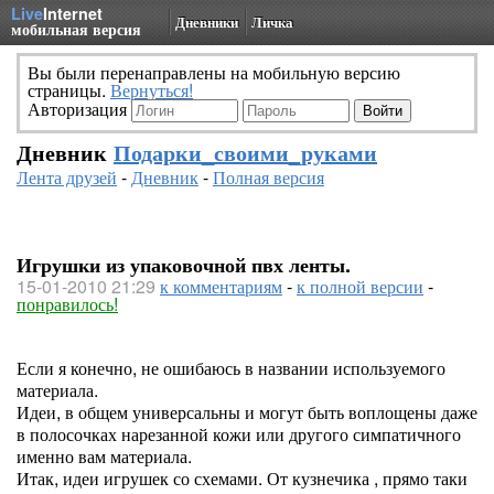
Live
Internet
Дневники
Личка
мобильная версия
Вы были перенаправлены на мобильную версию
страницы.
Вернуться!
Авторизация
Дневник
Подарки_своими_руками
Лента друзей
-
Дневник
-
Полная версия
Игрушки из упаковочной пвх ленты.
15-01-2010 21:29
к комментариям
-
к полной версии
-
понравилось!
Если я конечно, не ошибаюсь в названии используемого
материала.
Идеи, в общем универсальны и могут быть воплощены даже
в полосочках нарезанной кожи или другого симпатичного
именно вам материала.
Итак, идеи игрушек со схемами. От кузнечика , прямо таки