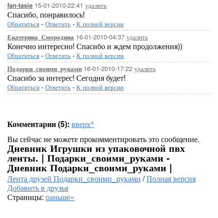
15-01-2010-22:41
удалить
fan-tasie
Спасибо, понравилось!
Обратиться
-
Ответить
-
К полной версии
16-01-2010-04:37
удалить
Екатерина_Смородина
Конечно интересно! Спасибо и ждем продолжения))
Обратиться
-
Ответить
-
К полной версии
16-01-2010-17:22
удалить
Подарки_своими_руками
Спасибо за интерес! Сегодня будет!
Обратиться
-
Ответить
-
К полной версии
Комментарии (5):
вверх^
Вы сейчас не можете прокомментировать это сообщение.
Дневник Игрушки из упаковочной пвх
ленты. | Подарки_своими_руками -
Дневник Подарки_своими_руками |
Лента друзей Подарки_своими_руками
/
Полная версия
Добавить в друзья
Страницы:
раньше»