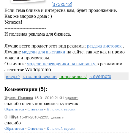
[373x512]
Если тема близка и интересна вам, будет продолжение.
Как же здорово дома : )
Успехов!
----------------------------
И полезная реклама для бизнеса.
Лучше всего продает этот вид рекламы:
раздача листовок
.
Лучшие
модели для выставки
на сайте, так же как и промо
модели и промоутеры.
Отличные
модели переводчики на выставку
в рекламном
агентстве Worldpromo .
вверх^
к полной версии
понравилось!
в evernote
Комментарии (5):
15-01-2010-21:31
удалить
Ирина_Паклина
спасибо очень понравился кузнечик.
Обратиться
-
Ответить
-
К полной версии
15-01-2010-22:35
удалить
O_liliya
спасибо
Обратиться
-
Ответить
-
К полной версии