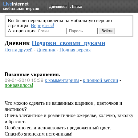
Live
Internet
Дневники
Личка
мобильная версия
Вы были перенаправлены на мобильную версию
страницы.
Вернуться!
Авторизация
Дневник
Подарки_своими_руками
Лента друзей
-
Дневник
-
Полная версия
Вязанные украшения.
09-01-2010 15:39
к комментариям
-
к полной версии
-
понравилось!
Что можно сделать из вящанных шариков , цветочков и
листиков?
Очень элегантное и романтичное ожерелье, колечко, заколку
и браслет.
Особенно если использовать предложенный цвет.
Спасибо японским источникам!