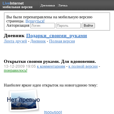
Live
Internet
Дневники
Личка
мобильная версия
Вы были перенаправлены на мобильную версию
страницы.
Вернуться!
Авторизация
Дневник
Подарки_своими_руками
Лента друзей
-
Дневник
-
Полная версия
Открытки своими руками. Для вдоновения.
13-12-2009 19:05
к комментариям
-
к полной версии
-
понравилось!
Наиболее яркие идеи открыток на новогоднюю тему:
[500x500]