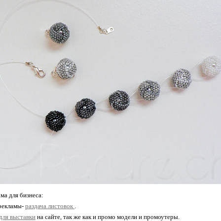
ма для бизнеса:
рекламы-
раздача листовок
.
для выставки
на сайте, так же как и промо модели и промоутеры.