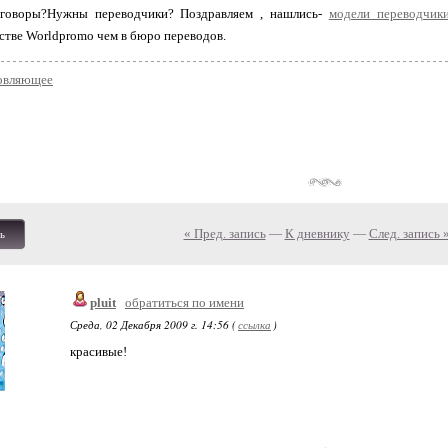
еговоры?Нужны переводчики? Поздравляем , нашлись-
модели переводчик
стве Worldpromo чем в бюро переводов.
овляющее
« Пред. запись
—
К дневнику
—
След. запись 
ь
pluit
обратиться по имени
Среда, 02 Декабря 2009 г. 14:56 (
ссылка
)
красивые!