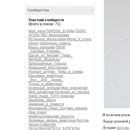
Сообщества
-
Участник сообществ
(Всего в списке: 71)
Моя_дача
ПАРОЛЬ_БУДДЫ
ПИАР-
АГЕНСТВО
Эксклюзивка
Истинная_Философия
Мода_и_стиль
zdravy
Народные_советы
Ваша_рЫклама
ПИАР
_СвОиМи_РуКаМи_
Шагая_по_Москве
_Пиар_
МИЛЫЕ_ВЕЩИЦЫ
Заброшенные_Города
Домашняя_Мастерская
Разные_штучки_
Темы_и_схемы
Красивые_животные
_Все__Для__Днева_
Птицы_и_животные
полезные_игрушки
Мир_рукоделия
Моя_косметика
Изделия_из_бисера
Hand_made_TOYS
Хомочки
Двойники_Звёзд
Дневники_и_Новости
Рекламный_Пиар_Ход
мир_бисера
Дом_Кукол
И полезная рекла
Нефильтрованная_красота
Любимые_милые_животные
Восток-
Лидер дешевой 
Запад-Север-Юг
Лучшие
модели 
ОБЪЕДИНЯЙТЕСЬ_БЛОГЕРЫ