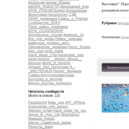
вязалочки
мадам_бовари
Выставка? Пер
ШКОЛА_РАДОСТИ
Декупажный_Бум
рекламном агент
КЛУБ_РУКОДЕЛЬНИЦ
Волшебники
Философия
Бисероплет
СДВ
ПИАР_дневников
Симпы_и_ПЧёлки
Сообщество_ЙОГА
Рубрики:
вдохн
Пиар_новых_дневников
КЛУБ_ПСИХОЛОГиЯ
Интересные_ссылки
февраль_14
Процитировано
10 раз
Все_для_днева
Обмен_симпами
животные_должны_жить
Оформление_дневника
Decor_Rospis
Geo_club
hand_made
Hand_Made_Club
handmade_sale
japan-fashion
__Mickey_Mouse__
Moscow
World_of_fashioN
Лучшее_Для_Цитатника
Я_-
Комментироват
_МАСТЕРИЦА
Проект_Жадинка
Симпы-флуд-рекламы-пиар
Болталка_в_беседке
Вкусно_Быстро_Недорого
Читатель сообществ
(Всего в списке: 12)
ParadizeArt
Темы_дня
АРТ_АРТель
психология_нлп_гипноз
Умелые_ручки
Hand_made_for_you
Vogue_In_Your_Life
WiseAdvice
Мамаша_Кураж
Школа_славянской_магии
Рецепты_блюд