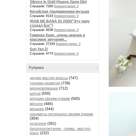
Silence Is Gold (Huang Jiang Qin)
Слушали: 7260
Комментарии: 0
Китайская традиционная музыка
Слушали: 9143
Комментарии: 0
(RAB NE BANA DI JODI/"Эту пару
создал Бог")
Слушали: 6538
Комментарии: 0
Говинда Харе...очень нежное и
красивое звучание...
Слушали: 27194
Комментарии: 3
Sun Yan Zi
Слушали: 4774
Комментарии: 0
Рубрики
-
другие мастер-классы
(747)
техники развития
(739)
вдохновляющее
(712)
шитье
(550)
игрушки своими руками
(505)
вкусное
(485)
вязание
(344)
предметы интерьера своими руками
(304)
полезное
(301)
бисепроплетение , схемы , мастер-
класс
(232)