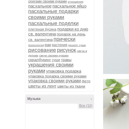
оригами своими руками
отношения
пасхальное
пасхальное яйцо
пасхальные подарки
своими руками
пасхальные поделки
подарки ко дню
плетеная бусина
св. валентина
подарок на день
прически
св. валентина
рак
растения
психология
рецепт суши
рисование
рисунок
свеча в
дереве
свечи своими руками
скрапбукинг
травы
суши
украшения своими
руками
упаковка подарка
упаковка подарка своими руками
упаковка своими руками
фетр
цветы из лент
цветы из ткани
Музыка
-
Все (10)