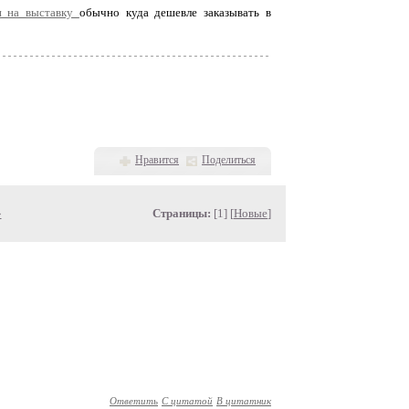
и на выставку
обычно куда дешевле заказывать в
Нравится
Поделиться
»
Страницы:
[1] [
Новые
]
Ответить
С цитатой
В цитатник