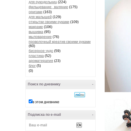
для рукодельниц
(224)
фильцевание , валяние
(175)
оригами
(163)
для малышей
(129)
открытки своими руками
(109)
макраме
(106)
вышивка
(95)
мыловарение
(76)
проволочный креатив своими руками
(60)
бисерное чудо
(59)
пластика
(52)
ароматерапия
(23)
блог
(5)
(0)
Поиск по дневнику
-
в этом дневнике
Подписка по e-mail
-