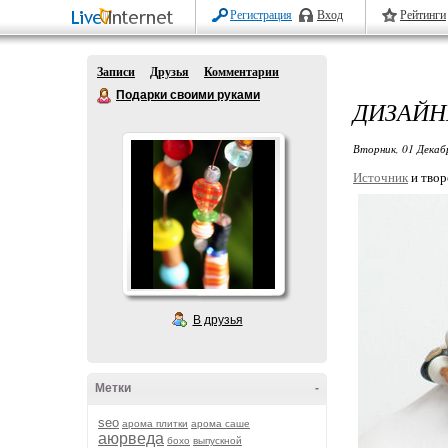
Регистрация
Вход
Рейтинги
Записи
Друзья
Комментарии
Подарки своими руками
ДИЗАЙН
Вторник, 01 Декаб
Источник
и твор
В друзья
Метки
-
seo
арома плитки
арома саше
аюрведа
бохо
выпускной