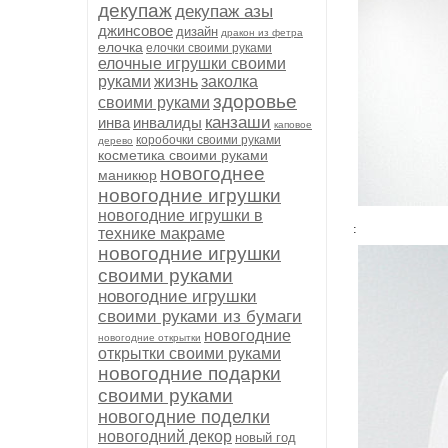
декупаж
декупаж азы
джинсовое
дизайн
дракон из фетра
елочка
елочки своими руками
елочные игрушки своими
руками
жизнь
заколка
здоровье
своими руками
канзаши
инва
инвалиды
каповое
коробочки своими руками
дерево
косметика своими руками
новогоднее
маникюр
новогодние игрушки
новогодние игрушки в
:
технике макраме
новогодние игрушки
своими руками
новогодние игрушки
своими руками из бумаги
новогодние
новогодние открытки
открытки своими руками
новогодние подарки
своими руками
новогодние поделки
новогодний декор
новый год