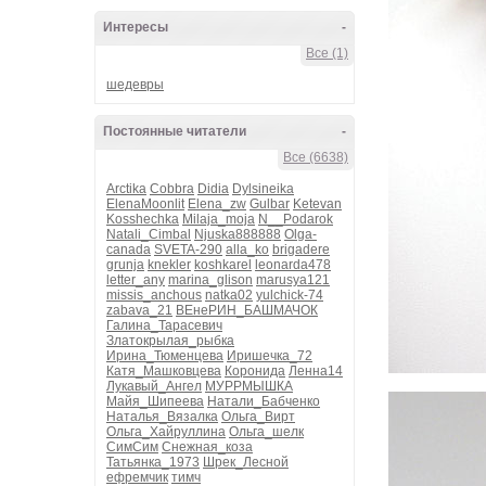
Интересы
-
Все (1)
шедевры
Постоянные читатели
-
Все (6638)
Arctika
Cobbra
Didia
Dylsineika
ElenaMoonlit
Elena_zw
Gulbar
Ketevan
Kosshechka
Milaja_moja
N__Podarok
Natali_Cimbal
Njuska888888
Olga-
canada
SVETA-290
alla_ko
brigadere
grunja
knekler
koshkarel
leonarda478
letter_any
marina_glison
marusya121
missis_anchous
natka02
yulchick-74
zabava_21
ВЕнеРИН_БАШМАЧОК
Галина_Тарасевич
Златокрылая_рыбка
Ирина_Тюменцева
Иришечка_72
Катя_Машковцева
Коронида
Ленна14
Лукавый_Ангел
МУРРМЫШКА
Майя_Шипеева
Натали_Бабченко
Наталья_Вязалка
Ольга_Вирт
Ольга_Хайруллина
Ольга_шелк
СимСим
Снежная_коза
Татьянка_1973
Шрек_Лесной
ефремчик
тимч