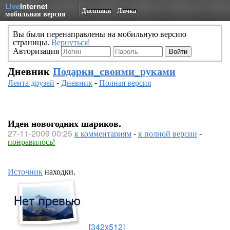
Live
Internet
Дневники
Личка
мобильная версия
Вы были перенаправлены на мобильную версию
страницы.
Вернуться!
Авторизация
Дневник
Подарки_своими_руками
Лента друзей
-
Дневник
-
Полная версия
Идеи новогодних шариков.
27-11-2009 00:25
к комментариям
-
к полной версии
-
понравилось!
Источник
находки.
[342x512]