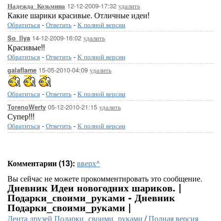
12-12-2009-17:32
удалить
Надежда_Козьмина
Какие шарики красивые. Отличные идеи!
Обратиться
-
Ответить
-
К полной версии
14-12-2009-16:02
удалить
So_llya
Красивые!!
Обратиться
-
Ответить
-
К полной версии
15-05-2010-04:09
удалить
galaflame
Обратиться
-
Ответить
-
К полной версии
05-12-2010-21:15
удалить
TorenoWerty
Супер!!!
Обратиться
-
Ответить
-
К полной версии
Комментарии (13):
вверх^
Вы сейчас не можете прокомментировать это сообщение.
Дневник Идеи новогодних шариков. |
Подарки_своими_руками - Дневник
Подарки_своими_руками |
Лента друзей Подарки_своими_руками
/
Полная версия