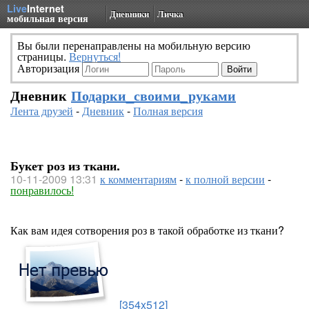
Live
Internet
Дневники
Личка
мобильная версия
Вы были перенаправлены на мобильную версию
страницы.
Вернуться!
Авторизация
Дневник
Подарки_своими_руками
Лента друзей
-
Дневник
-
Полная версия
Букет роз из ткани.
10-11-2009 13:31
к комментариям
-
к полной версии
-
понравилось!
Как вам идея сотворения роз в такой обработке из ткани?
[354x512]