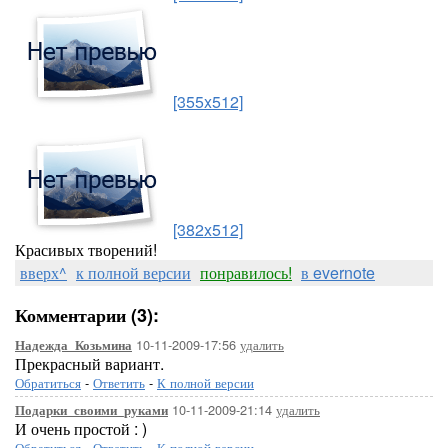
[355x512]
[382x512]
Красивых творений!
вверх^
к полной версии
понравилось!
в evernote
Комментарии (3):
10-11-2009-17:56
удалить
Надежда_Козьмина
Прекрасный вариант.
Обратиться
-
Ответить
-
К полной версии
10-11-2009-21:14
удалить
Подарки_своими_руками
И очень простой : )
Обратиться
-
Ответить
-
К полной версии