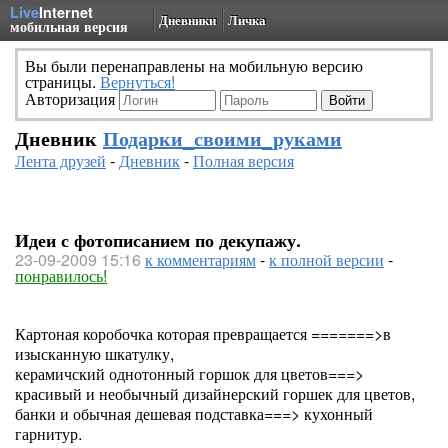
Live
Internet
Дневники
Личка
мобильная версия
Вы были перенаправлены на мобильную версию
страницы.
Вернуться!
Авторизация
Дневник
Подарки_своими_руками
Лента друзей
-
Дневник
-
Полная версия
Идеи с фотописанием по декупажу.
23-09-2009 15:16
к комментариям
-
к полной версии
-
понравилось!
Картоная коробочка которая превращается =======>в
изысканную шкатулку,
керамичский однотонный горшок для цветов===>
красивый и необычный дизайнерский горшек для цветов,
банки и обычная дешевая подставка===> кухонный
гарнитур.