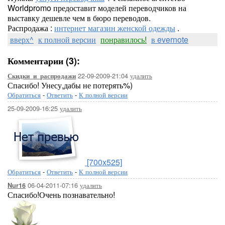
Worldpromo предоставит моделей переводчиков на
выставку дешевле чем в бюро переводов.
Распродажа :
интернет магазин женской одежды
.
вверх^
к полной версии
понравилось!
в evernote
Комментарии (3):
22-09-2009-21:04
удалить
Скидки_и_распродажи
Спасибо! Унесу,дабы не потерять%)
Обратиться
-
Ответить
-
К полной версии
25-09-2009-16:25
удалить
[700x525]
Обратиться
-
Ответить
-
К полной версии
06-04-2011-07:16
удалить
Nur16
Спасибо!Очень познавательно!