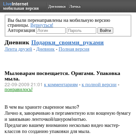
Live
Internet
Дневники
Личка
мобильная версия
Вы были перенаправлены на мобильную версию
страницы.
Вернуться!
Авторизация
Дневник
Подарки_своими_руками
Лента друзей
-
Дневник
-
Полная версия
Мыловарам посвещается. Оригами. Упаковка
мыла.
22-09-2009 21:01
к комментариям
-
к полной версии
-
понравилось!
В чем вы храните сваренное мыло?
Лично я, заворачиваю в пергаментную или вощеную бумагу
и завязываю ленточкой/шнуром/нитью.
Предлагаю вашему вниманию несколько видео мастер-
классов по созданию упаковки для мыла.