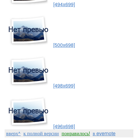
[494x699]
[500x698]
[498x699]
[496x698]
вверх^
к полной версии
понравилось!
в evernote