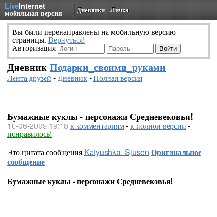
Live
Internet
Дневники
Личка
мобильная версия
Вы были перенаправлены на мобильную версию
страницы.
Вернуться!
Авторизация
Дневник
Подарки_своими_руками
Лента друзей
-
Дневник
-
Полная версия
Бумажные куклы - персонажи Средневековья!
10-06-2009 19:18
к комментариям
-
к полной версии
-
понравилось!
Это цитата сообщения
Katyushka_Sjusen
Оригинальное
сообщение
Бумажные куклы - персонажи Средневековья!