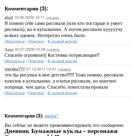
Комментарии (3):
19-06-2009-16:11
удалить
pluit
Я помню себе сами рисовали (или кто постарше и умеет
рисовать), но в купальнике. А потом рисовали кууууучу
всяких одежек. Интересно очень было.
Обратиться
-
Ответить
-
К полной версии
20-07-2009-10:08
удалить
Азма
Спасибо огромное)) Костюмы потрясающие!!
Обратиться
-
Ответить
-
К полной версии
27-12-2011-14:51
удалить
marabu777
эти бы рисунки в мое детство!!!!!! Тоже помню, рисовали
куколок в купальнике, а платья рисовали, но конечно
попроще, чем здесь. Спасибо, поностальгировала
Обратиться
-
Ответить
-
К полной версии
Комментарии (3):
вверх^
Вы сейчас не можете прокомментировать это сообщение.
Дневник Бумажные куклы - персонажи