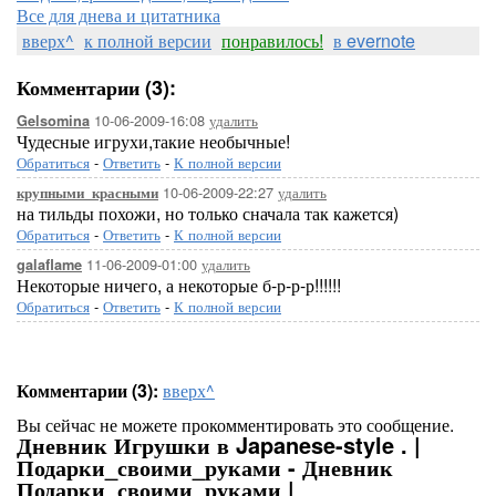
Все для днева и цитатника
вверх^
к полной версии
понравилось!
в evernote
Комментарии (3):
10-06-2009-16:08
удалить
Gelsomina
Чудесные игрухи,такие необычные!
Обратиться
-
Ответить
-
К полной версии
10-06-2009-22:27
удалить
крупными_красными
на тильды похожи, но только сначала так кажется)
Обратиться
-
Ответить
-
К полной версии
11-06-2009-01:00
удалить
galaflame
Некоторые ничего, а некоторые б-р-р-р!!!!!!
Обратиться
-
Ответить
-
К полной версии
Комментарии (3):
вверх^
Вы сейчас не можете прокомментировать это сообщение.
Дневник Игрушки в Japanese-style . |
Подарки_своими_руками - Дневник
Подарки_своими_руками |