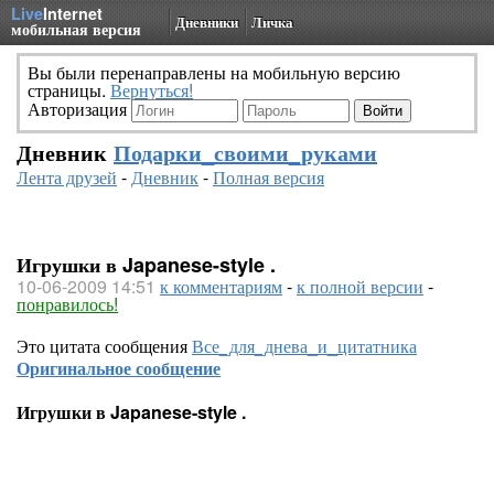
Live
Internet
Дневники
Личка
мобильная версия
Вы были перенаправлены на мобильную версию
страницы.
Вернуться!
Авторизация
Дневник
Подарки_своими_руками
Лента друзей
-
Дневник
-
Полная версия
Игрушки в Japanese-style .
10-06-2009 14:51
к комментариям
-
к полной версии
-
понравилось!
Это цитата сообщения
Все_для_днева_и_цитатника
Оригинальное сообщение
Игрушки в Japanese-style .