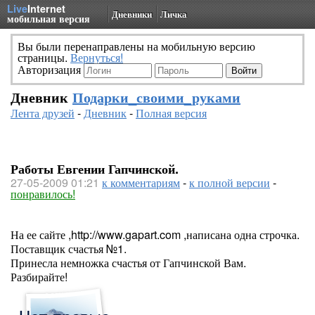
Live
Internet
Дневники
Личка
мобильная версия
Вы были перенаправлены на мобильную версию
страницы.
Вернуться!
Авторизация
Дневник
Подарки_своими_руками
Лента друзей
-
Дневник
-
Полная версия
Работы Евгении Гапчинской.
27-05-2009 01:21
к комментариям
-
к полной версии
-
понравилось!
На ее сайте ,http://www.gapart.com ,написана одна строчка.
Поставщик счастья №1.
Принесла немножка счастья от Гапчинской Вам.
Разбирайте!