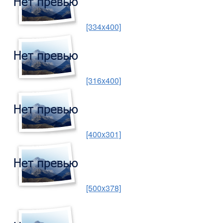
[334x400]
[316x400]
[400x301]
[500x378]