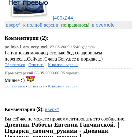
[400x244]
вверх^
к полной версии
понравилось!
в evernote
Комментарии (2):
27-05-2009-15:40
удалить
polinka-i_am_very_well
Гапчинская молодец-столько бед со здоровьем
перенесла.Сейчас ,Слава Богу,все в порядке...)
Обратиться
-
Ответить
-
К полной версии
28-05-2009-00:05
удалить
Промоутерский
Милые : )
Обратиться
-
Ответить
-
К полной версии
Комментарии (2):
вверх^
Вы сейчас не можете прокомментировать это сообщение.
Дневник Работы Евгении Гапчинской. |
Подарки_своими_руками - Дневник
Подарки_своими_руками |