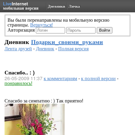
Live
Internet
Дневники
Личка
мобильная версия
Вы были перенаправлены на мобильную версию
страницы.
Вернуться!
Авторизация
Дневник
Подарки_своими_руками
Лента друзей
-
Дневник
-
Полная версия
Спасибо.. : )
26-05-2009 11:37
к комментариям
-
к полной версии
-
понравилось!
Спасибо за симпатию : ) Так приятно!