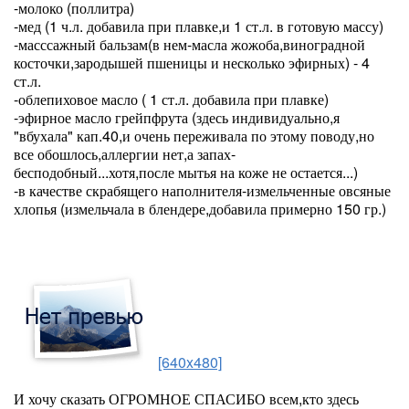
-молоко (поллитра)
-мед (1 ч.л. добавила при плавке,и 1 ст.л. в готовую массу)
-масссажный бальзам(в нем-масла жожоба,виноградной
косточки,зародышей пшеницы и несколько эфирных) - 4
ст.л.
-облепиховое масло ( 1 ст.л. добавила при плавке)
-эфирное масло грейпфрута (здесь индивидуально,я
"вбухала" кап.40,и очень переживала по этому поводу,но
все обошлось,аллергии нет,а запах-
бесподобный...хотя,после мытья на коже не остается...)
-в качестве скрабящего наполнителя-измельченные овсяные
хлопья (измельчала в блендере,добавила примерно 150 гр.)
[640x480]
И хочу сказать ОГРОМНОЕ СПАСИБО всем,кто здесь