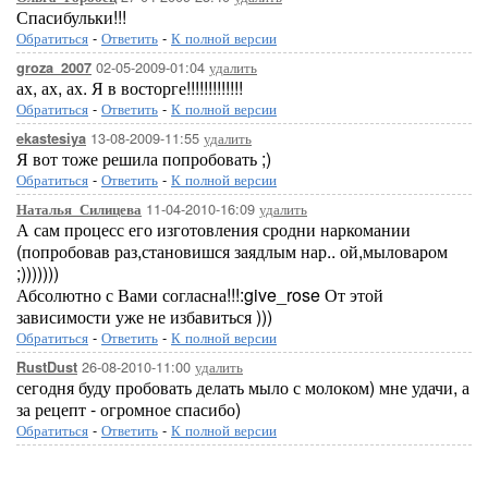
Спасибульки!!!
Обратиться
-
Ответить
-
К полной версии
02-05-2009-01:04
удалить
groza_2007
ах, ах, ах. Я в восторге!!!!!!!!!!!!!
Обратиться
-
Ответить
-
К полной версии
13-08-2009-11:55
удалить
ekastesiya
Я вот тоже решила попробовать ;)
Обратиться
-
Ответить
-
К полной версии
11-04-2010-16:09
удалить
Наталья_Силицева
А сам процесс его изготовления сродни наркомании
(попробовав раз,становишся заядлым нар.. ой,мыловаром
;)))))))
Абсолютно с Вами согласна!!!:give_rose От этой
зависимости уже не избавиться )))
Обратиться
-
Ответить
-
К полной версии
26-08-2010-11:00
удалить
RustDust
сегодня буду пробовать делать мыло с молоком) мне удачи, а
за рецепт - огромное спасибо)
Обратиться
-
Ответить
-
К полной версии