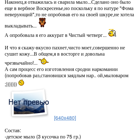
Наконец,я отважилась и сварила мыло...Сделано оно было
еще в вербное Воскресенье,но поскольку я по натуре "Фома
неверующий",то не опробовав его на своей шкуре,не хотела
выкладывать...
А опробовала я его аккурат в Чистый четверг...
И что я скажу-вкусно пахнет,чисто моет,совершенно не
сушит кожу...В общем,я в восторге и довольна
чрезвычайно!...
А сам процесс его изготовления сродни наркомании
(попробовав раз,становишся заядлым нар.. ой,мыловаром
;)))))))
[640x480]
Состав:
-детское мыло (3 кусочка по 75 гр.)