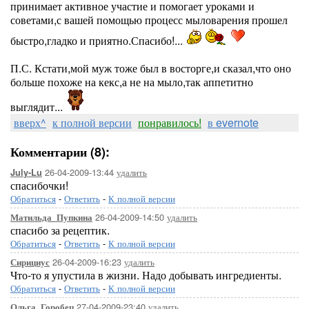
принимает активное участие и помогает уроками и
советами,с вашей помощью процесс мыловарения прошел
быстро,гладко и приятно.Спасибо!...
П.С. Кстати,мой муж тоже был в восторге,и сказал,что оно
больше похоже на кекс,а не на мыло,так аппетитно
выглядит...
вверх^
к полной версии
понравилось!
в evernote
Комментарии (8):
26-04-2009-13:44
удалить
July-Lu
спасибочки!
Обратиться
-
Ответить
-
К полной версии
26-04-2009-14:50
удалить
Матильда_Пупкина
спасибо за рецептик.
Обратиться
-
Ответить
-
К полной версии
26-04-2009-16:23
удалить
Сирициус
Что-то я упустила в жизни. Надо добывать ингредиенты.
Обратиться
-
Ответить
-
К полной версии
27-04-2009-23:40
удалить
Ольга_Горобец