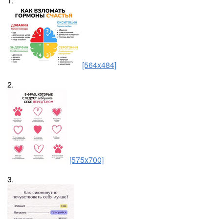
1.
[564x484]
2.
[575x700]
3.