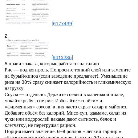
[617x439]
2.
[641x285]
5 правил заказа, которые работают на талию
Рис — под контроль. Попросите тонкий слой или замените
на бурый/киноа (если заведение предлагает). Уменьшение
риса на 30% сразу снижает калорийность и гликемическую
нагрузку.
Соусы — отдельно. Держите соевый в маленькой пиале,
макайте рыбу, а не рис. Избегайте «спайси» и
«фирменных» соусов: в них часто скрыт сахар и майонез.
Добавьте объём без калорий. Мисо-суп, эдамаме, салат из
чуки или водорослей вакаме дают сытность, белок и
клетчатку, не перегружая рацион.
Порция имеет значение. 6–8 роллов + лёгкий гарнир =
сбалансированный приём пищи. Сеты на 20+ штук «на