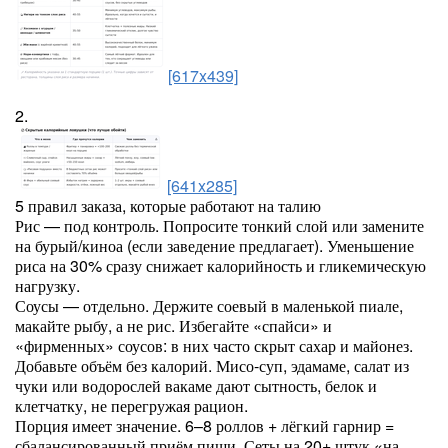
[617x439]
2.
[641x285]
5 правил заказа, которые работают на талию
Рис — под контроль. Попросите тонкий слой или замените
на бурый/киноа (если заведение предлагает). Уменьшение
риса на 30% сразу снижает калорийность и гликемическую
нагрузку.
Соусы — отдельно. Держите соевый в маленькой пиале,
макайте рыбу, а не рис. Избегайте «спайси» и
«фирменных» соусов: в них часто скрыт сахар и майонез.
Добавьте объём без калорий. Мисо-суп, эдамаме, салат из
чуки или водорослей вакаме дают сытность, белок и
клетчатку, не перегружая рацион.
Порция имеет значение. 6–8 роллов + лёгкий гарнир =
сбалансированный приём пищи. Сеты на 20+ штук «на