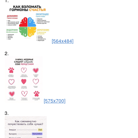
1.
[564x484]
2.
[575x700]
3.